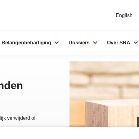
English
Belangenbehartiging
Dossiers
Over SRA
onden
ijk verwijderd of