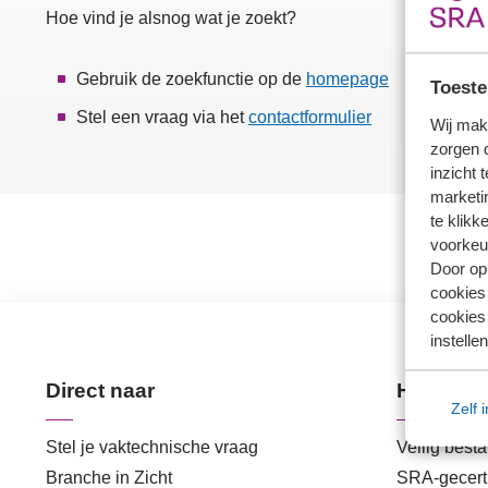
Hoe vind je alsnog wat je zoekt?
Gebruik de zoekfunctie op de
homepage
Toeste
Stel een vraag via het
contactformulier
Wij mak
zorgen 
inzicht 
marketin
te klikk
voorkeu
Door op 
cookies
cookies 
instellen
Direct naar
Handige 
Zelf 
Stel je vaktechnische vraag
Veilig best
Branche in Zicht
SRA-gecerti