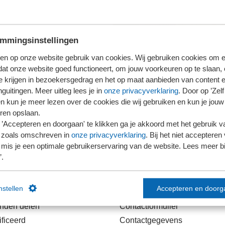
mmingsinstellingen
en op onze website gebruik van cookies. Wij gebruiken cookies om e
dat onze website goed functioneert, om jouw voorkeuren op te slaan,
te krijgen in bezoekersgedrag en het op maat aanbieden van content 
guitingen. Meer uitleg lees je in
onze privacyverklaring
. Door op ’Zelf 
en kun je meer lezen over de cookies die wij gebruiken en kun je jouw
ren opslaan.
’Accepteren en doorgaan' te klikken ga je akkoord met het gebruik va
 zoals omschreven in
onze privacyverklaring
. Bij het niet accepteren 
mis je een optimale gebruikerservaring van de website. Lees meer bij
’.
links
Contact
instellen
Accepteren en doorg
anden delen
Contactformulier
ficeerd
Contactgegevens