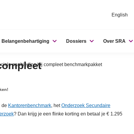
English
Belangenbehartiging
Dossiers
Over SRA
 compleet
ciale aanbieding bij compleet benchmarkpakket
eken!
n de
Kantorenbenchmark
, het
Onderzoek Secundaire
erzoek
? Dan krijg je een flinke korting en betaal je € 1.295