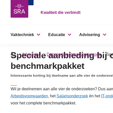
Kwaliteit die verbindt
Vaktechniek
Educatie
Advisering
Speciale aanbieding bij
Advisering
Data en benchmarkonderzoek
Spe
benchmarkpakket
Interessante korting bij deelname aan alle vier de onderzo
Wil je deelnemen aan alle vier de onderzoeken? Dus aa
Arbeidsvoorwaarden
, het
Salarisonderzoek
én het
IT-ond
voor het complete benchmarkpakket.