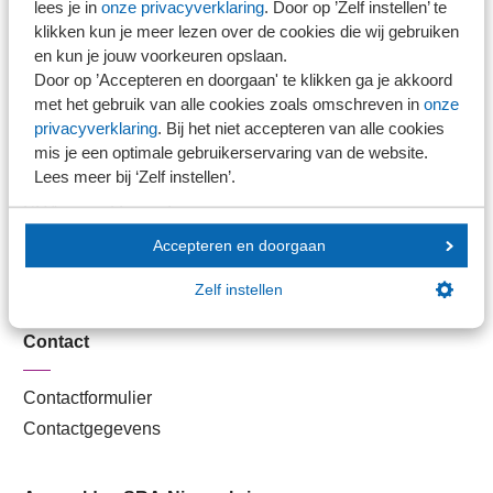
lees je in
onze privacyverklaring
. Door op ’Zelf instellen’ te
Kantoorvinder
klikken kun je meer lezen over de cookies die wij gebruiken
Nieuwsbank
en kun je jouw voorkeuren opslaan.
Door op ’Accepteren en doorgaan' te klikken ga je akkoord
met het gebruik van alle cookies zoals omschreven in
onze
Handige links
privacyverklaring
. Bij het niet accepteren van alle cookies
mis je een optimale gebruikerservaring van de website.
Lees meer bij ‘Zelf instellen’.
Veilig bestanden delen
SRA-gecertificeerd
Werken bij SRA
Accepteren en doorgaan
Lid worden
Zelf instellen
Contact
Contactformulier
Contactgegevens