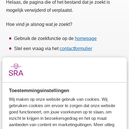
Helaas, de pagina die of het bestand dat je zoekt is
mogelijk verwijderd of verplaatst.
Hoe vind je alsnog wat je zoekt?
Gebruik de zoekfunctie op de
homepage
Stel een vraag via het
contactformulier
Toestemmingsinstellingen
Direct naar
Wij maken op onze website gebruik van cookies. Wij
gebruiken cookies om ervoor te zorgen dat onze website
Stel je vaktechnische vraag
goed functioneert, om jouw voorkeuren op te slaan, om
inzicht te krijgen in bezoekersgedrag en het op maat
Branche in Zicht
aanbieden van content en marketinguitingen. Meer uitleg
Dossiers