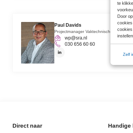
te klikk
voorkeu
Door op 
cookies
Paul Davids
cookies 
Projectmanager Vaktechnische tooling
instellen
wp@sra.nl
030 656 60 60
Zelf 
Direct naar
Handige 