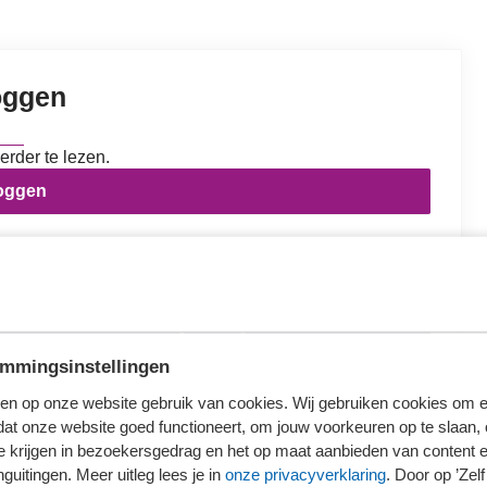
oggen
erder te lezen.
loggen
ieronder wat voor jou van toepassing is.
mmingsinstellingen
Ons kantoor is nog geen lid van SRA
en op onze website gebruik van cookies. Wij gebruiken cookies om e
dat onze website goed functioneert, om jouw voorkeuren op te slaan,
te krijgen in bezoekersgedrag en het op maat aanbieden van content 
guitingen. Meer uitleg lees je in
onze privacyverklaring
. Door op ’Zelf 