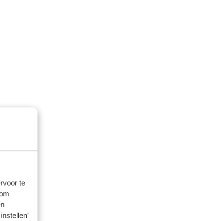
rvoor te
 om
en
instellen’