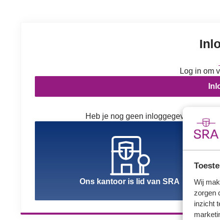
Inl
Log in om v
In
Heb je nog geen inloggegevens? Kies h
Toeste
Ons kantoor is lid van SRA
Wij mak
zorgen 
inzicht 
marketin