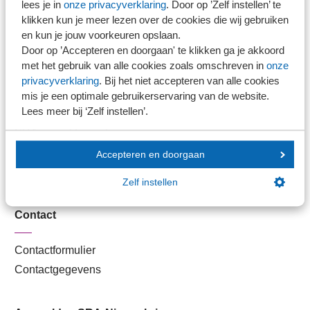
lees je in
onze privacyverklaring
. Door op ’Zelf instellen’ te
Kantoorvinder
klikken kun je meer lezen over de cookies die wij gebruiken
Nieuwsbank
en kun je jouw voorkeuren opslaan.
Door op ’Accepteren en doorgaan' te klikken ga je akkoord
met het gebruik van alle cookies zoals omschreven in
onze
Handige links
privacyverklaring
. Bij het niet accepteren van alle cookies
mis je een optimale gebruikerservaring van de website.
Lees meer bij ‘Zelf instellen’.
Veilig bestanden delen
SRA-gecertificeerd
Werken bij SRA
Accepteren en doorgaan
Lid worden
Zelf instellen
Contact
Contactformulier
Contactgegevens