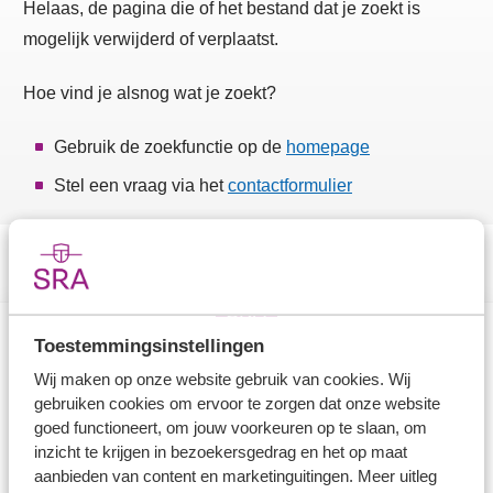
Helaas, de pagina die of het bestand dat je zoekt is
mogelijk verwijderd of verplaatst.
Hoe vind je alsnog wat je zoekt?
Gebruik de zoekfunctie op de
homepage
Stel een vraag via het
contactformulier
Toestemmingsinstellingen
Direct naar
Wij maken op onze website gebruik van cookies. Wij
gebruiken cookies om ervoor te zorgen dat onze website
Stel je vaktechnische vraag
goed functioneert, om jouw voorkeuren op te slaan, om
inzicht te krijgen in bezoekersgedrag en het op maat
Branche in Zicht
aanbieden van content en marketinguitingen. Meer uitleg
Dossiers