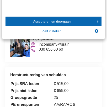
mvdpoel@sra.nl
030 656 60 60
Accepteren en doorgaan
Zelf instellen
Incompany? Informeer naar de
mogelijkheden
incompany@sra.nl
030 656 60 60
Herstructurering van schulden
Prijs SRA-leden
€ 515,00
Prijs niet-leden
€ 655,00
Groepsgrootte
25
PE-uren/punten
AA/RA/RC
6