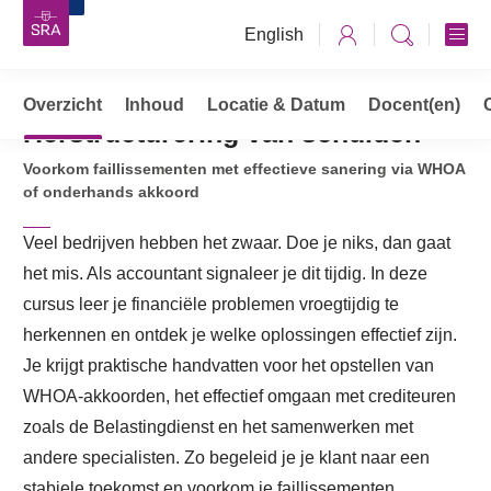
English
Overzicht
Opleidingen, cursussen & trainingen
Inhoud
Locatie & Datum
Docent(en)
Herstructurering van schulden
Herstructurering van schulden
Voorkom faillissementen met effectieve sanering via WHOA
of onderhands akkoord
Veel bedrijven hebben het zwaar. Doe je niks, dan gaat
het mis. Als accountant signaleer je dit tijdig. In deze
cursus leer je financiële problemen vroegtijdig te
herkennen en ontdek je welke oplossingen effectief zijn.
Je krijgt praktische handvatten voor het opstellen van
WHOA-akkoorden, het effectief omgaan met crediteuren
zoals de Belastingdienst en het samenwerken met
andere specialisten. Zo begeleid je je klant naar een
stabiele toekomst en voorkom je faillissementen.