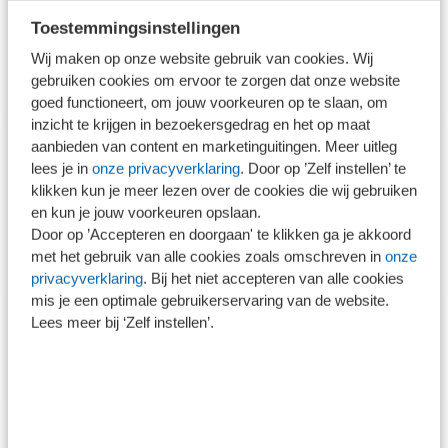
faillissement, herstructurering en
Toestemmingsinstellingen
begeleiding bij Bijzonder Beheer.
Wij maken op onze website gebruik van cookies. Wij
gebruiken cookies om ervoor te zorgen dat onze website
goed functioneert, om jouw voorkeuren op te slaan, om
inzicht te krijgen in bezoekersgedrag en het op maat
aanbieden van content en marketinguitingen. Meer uitleg
drs. Martin Kuiper RA CTP
lees je in
onze privacyverklaring
. Door op ’Zelf instellen’ te
drs. Martin Kuiper RA CTP is
klikken kun je meer lezen over de cookies die wij gebruiken
herstructureringsdeskundige en partner
en kun je jouw voorkeuren opslaan.
bij BBN.
Door op ’Accepteren en doorgaan' te klikken ga je akkoord
met het gebruik van alle cookies zoals omschreven in
onze
privacyverklaring
. Bij het niet accepteren van alle cookies
mis je een optimale gebruikerservaring van de website.
Lees meer bij ‘Zelf instellen’.
Contact
Marjolein van der Poel
Projectmanager Educatie