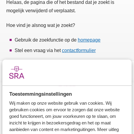
Helaas, de pagina die of het bestand dat je zoekt is
mogelijk verwijderd of verplaatst.
Hoe vind je alsnog wat je zoekt?
Gebruik de zoekfunctie op de
homepage
Stel een vraag via het
contactformulier
Toestemmingsinstellingen
Direct naar
Wij maken op onze website gebruik van cookies. Wij
gebruiken cookies om ervoor te zorgen dat onze website
Stel je vaktechnische vraag
goed functioneert, om jouw voorkeuren op te slaan, om
inzicht te krijgen in bezoekersgedrag en het op maat
Branche in Zicht
aanbieden van content en marketinguitingen. Meer uitleg
Dossiers