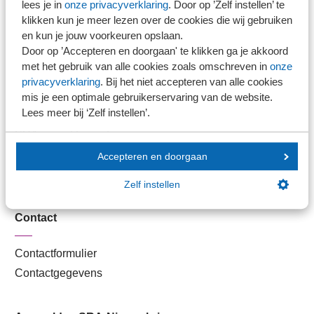
lees je in
onze privacyverklaring
. Door op ’Zelf instellen’ te
Kantoorvinder
klikken kun je meer lezen over de cookies die wij gebruiken
Nieuwsbank
en kun je jouw voorkeuren opslaan.
Door op ’Accepteren en doorgaan' te klikken ga je akkoord
met het gebruik van alle cookies zoals omschreven in
onze
Handige links
privacyverklaring
. Bij het niet accepteren van alle cookies
mis je een optimale gebruikerservaring van de website.
Lees meer bij ‘Zelf instellen’.
Veilig bestanden delen
SRA-gecertificeerd
Werken bij SRA
Accepteren en doorgaan
Lid worden
Zelf instellen
Contact
Contactformulier
Contactgegevens