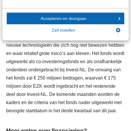
Het Deeptech Fonds betreft een fonds dat investeringen
in bedrijven met innovatieve complexe technologie,
Accepteren en doorgaan
mogelijk kan maken. Voor innovatieve ondernemingen
die zowel kennis- als kapitaalintensief zijn, is het vaak
Zelf instellen
moeilijk om financiering te vinden. Vaak gaat het om
nieuwe technologieën die zich nog niet bewezen hebben
en waar relatief grote risico’s aan kleven. Het fonds wordt
uitgewerkt als co-investeringsfonds en als onafhankelijk
onderdeel ondergebracht bij Invest-NL. De omvang van
het fonds zal € 250 miljoen bedragen, waarvan € 175
miljoen door EZK wordt ingebracht en het resterende
deel door Invest-NL. De komende maanden worden de
kaders en de criteria van het fonds nader uitgewerkt met
beoogde startdatum in het derde kwartaal van dit jaar.
Meer weten over financiering?