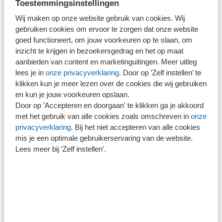
Toestemmingsinstellingen
Dutch Future Fund en het Deeptech Fonds
Wij maken op onze website gebruik van cookies. Wij
gebruiken cookies om ervoor te zorgen dat onze website
Tot slot zijn in de brief van de staatssecretaris twee
goed functioneert, om jouw voorkeuren op te slaan, om
maatregelen aangekondigd voor de ondersteuning van
inzicht te krijgen in bezoekersgedrag en het op maat
aanbieden van content en marketinguitingen. Meer uitleg
start- en scale-ups. Deze betreffen het Dutch Future Fund
lees je in
onze privacyverklaring
. Door op ’Zelf instellen’ te
en het Deeptech Fonds. Het Dutch Future Fund (DFF),
klikken kun je meer lezen over de cookies die wij gebruiken
met een omvang van € 300 miljoen, is reeds operationeel
en kun je jouw voorkeuren opslaan.
en wordt uitgevoerd door het EIF in samenwerking met
Door op ’Accepteren en doorgaan' te klikken ga je akkoord
met het gebruik van alle cookies zoals omschreven in
onze
Invest-NL. Het fonds investeert in andere
privacyverklaring
. Bij het niet accepteren van alle cookies
risicokapitaalfondsen, zodat via die investeringsfondsen
mis je een optimale gebruikerservaring van de website.
de beschikbare hoeveelheid kapitaal voor Nederlandse
Lees meer bij ‘Zelf instellen’.
innovatieve groeibedrijven vergroot wordt. Er is tot op
heden in zeven investeringsfondsen geïnvesteerd, die
zich alle richten op innovatieve bedrijven. EZK heeft € 25
miljoen voor dit fonds beschikbaar.