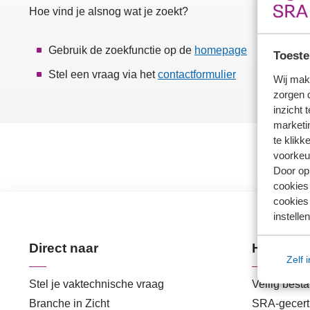
Hoe vind je alsnog wat je zoekt?
Gebruik de zoekfunctie op de
homepage
Toeste
Stel een vraag via het
contactformulier
Wij mak
zorgen 
inzicht 
marketin
te klikk
voorkeu
Door op 
cookies
cookies 
instellen
Direct naar
Handige 
Zelf 
Stel je vaktechnische vraag
Veilig best
Branche in Zicht
SRA-gecerti