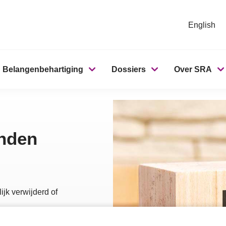
English
Belangenbehartiging
Dossiers
Over SRA
onden
ijk verwijderd of