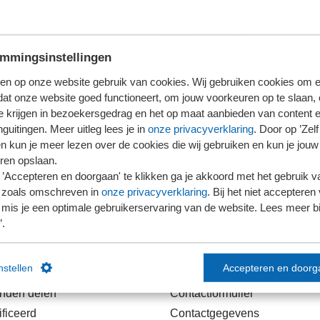
mmingsinstellingen
en op onze website gebruik van cookies. Wij gebruiken cookies om e
dat onze website goed functioneert, om jouw voorkeuren op te slaan,
te krijgen in bezoekersgedrag en het op maat aanbieden van content 
guitingen. Meer uitleg lees je in
onze privacyverklaring
. Door op ’Zelf 
en kun je meer lezen over de cookies die wij gebruiken en kun je jouw
ren opslaan.
’Accepteren en doorgaan' te klikken ga je akkoord met het gebruik va
 zoals omschreven in
onze privacyverklaring
. Bij het niet accepteren 
mis je een optimale gebruikerservaring van de website. Lees meer bij
’.
links
Contact
instellen
Accepteren en doorg
anden delen
Contactformulier
ficeerd
Contactgegevens