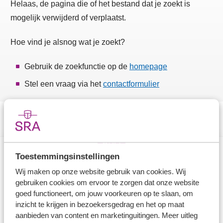
Helaas, de pagina die of het bestand dat je zoekt is
mogelijk verwijderd of verplaatst.
Hoe vind je alsnog wat je zoekt?
Gebruik de zoekfunctie op de
homepage
Stel een vraag via het
contactformulier
Toestemmingsinstellingen
Direct naar
Wij maken op onze website gebruik van cookies. Wij
gebruiken cookies om ervoor te zorgen dat onze website
Stel je vaktechnische vraag
goed functioneert, om jouw voorkeuren op te slaan, om
inzicht te krijgen in bezoekersgedrag en het op maat
Branche in Zicht
aanbieden van content en marketinguitingen. Meer uitleg
Dossiers