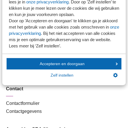
lees je in
onze privacyverklaring
. Door op ’Zelf instellen’ te
Kantoorvinder
klikken kun je meer lezen over de cookies die wij gebruiken
Nieuwsbank
en kun je jouw voorkeuren opslaan.
Door op ’Accepteren en doorgaan' te klikken ga je akkoord
met het gebruik van alle cookies zoals omschreven in
onze
Handige links
privacyverklaring
. Bij het niet accepteren van alle cookies
mis je een optimale gebruikerservaring van de website.
Lees meer bij ‘Zelf instellen’.
Veilig bestanden delen
SRA-gecertificeerd
Werken bij SRA
Accepteren en doorgaan
Lid worden
Zelf instellen
Contact
Contactformulier
Contactgegevens