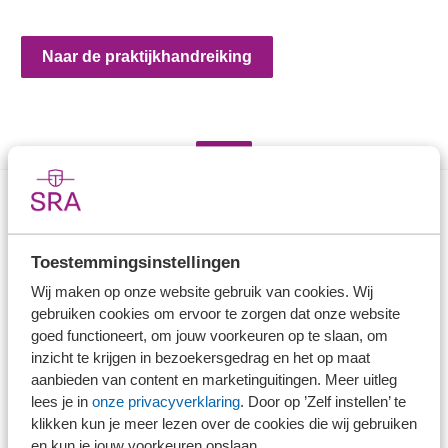
Naar de praktijkhandreiking
Direct naar
Toestemmingsinstellingen
Stel je vaktechnische vraag
Wij maken op onze website gebruik van cookies. Wij
Branche in Zicht
gebruiken cookies om ervoor te zorgen dat onze website
goed functioneert, om jouw voorkeuren op te slaan, om
Dossiers
inzicht te krijgen in bezoekersgedrag en het op maat
Kantoorvinder
aanbieden van content en marketinguitingen. Meer uitleg
Nieuwsbank
lees je in
onze privacyverklaring
. Door op ’Zelf instellen’ te
klikken kun je meer lezen over de cookies die wij gebruiken
en kun je jouw voorkeuren opslaan.