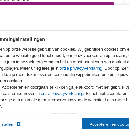
loggen
ieronder wat voor jou van toepassing is.
mmingsinstellingen
en op onze website gebruik van cookies. Wij gebruiken cookies om e
dat onze website goed functioneert, om jouw voorkeuren op te slaan,
te krijgen in bezoekersgedrag en het op maat aanbieden van content 
Ons kantoor is nog geen lid van SRA
guitingen. Meer uitleg lees je in
onze privacyverklaring
. Door op ’Zelf 
en kun je meer lezen over de cookies die wij gebruiken en kun je jouw
ren opslaan.
’Accepteren en doorgaan' te klikken ga je akkoord met het gebruik va
 zoals omschreven in
onze privacyverklaring
. Bij het niet accepteren 
mis je een optimale gebruikerservaring van de website. Lees meer bij
’.
instellen
Accepteren en doorg