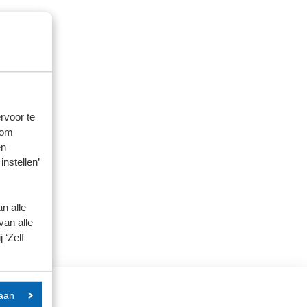
rvoor te
 om
en
instellen’
n alle
van alle
 ‘Zelf
aan