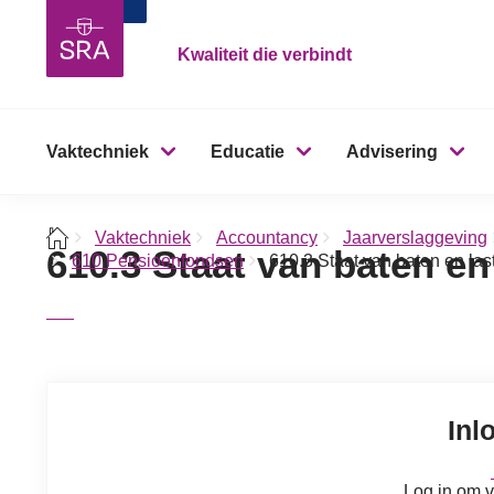
Kwaliteit die verbindt
Vaktechniek
Educatie
Advisering
Vaktechniek
Accountancy
Jaarverslaggeving
610.3 Staat van baten en
610 Pensioenfondsen
610.3 Staat van baten en las
Inl
Log in om v