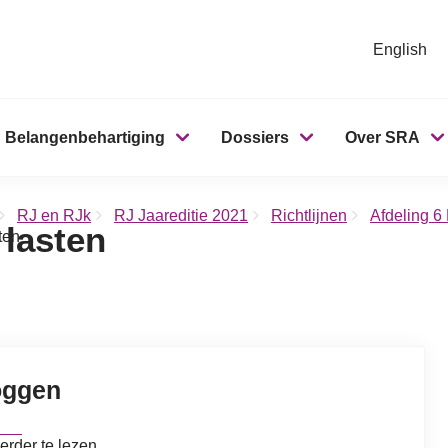
English
Belangenbehartiging
Dossiers
Over SRA
RJ en RJk
RJ Jaareditie 2021
Richtlijnen
Afdeling 6
 lasten
ten
oggen
erder te lezen.