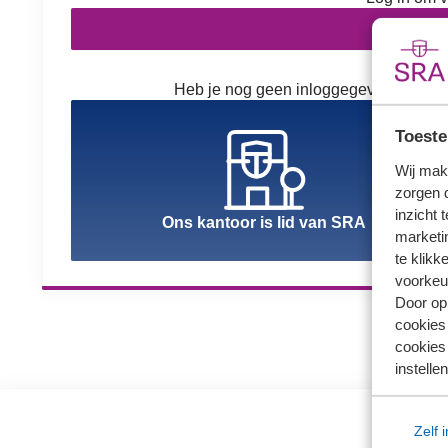
In
Heb je nog geen inloggegevens? Kies h
Toeste
Wij mak
zorgen 
inzicht 
Ons kantoor is lid van SRA
marketin
te klikk
voorkeu
Door op 
cookies
cookies 
instellen
Zelf 