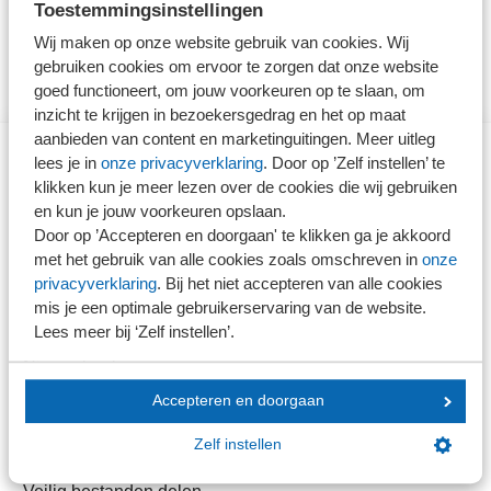
Toestemmingsinstellingen
Wij maken op onze website gebruik van cookies. Wij
gebruiken cookies om ervoor te zorgen dat onze website
goed functioneert, om jouw voorkeuren op te slaan, om
inzicht te krijgen in bezoekersgedrag en het op maat
aanbieden van content en marketinguitingen. Meer uitleg
lees je in
onze privacyverklaring
. Door op ’Zelf instellen’ te
klikken kun je meer lezen over de cookies die wij gebruiken
Direct naar
en kun je jouw voorkeuren opslaan.
Door op ’Accepteren en doorgaan' te klikken ga je akkoord
Stel je vaktechnische vraag
met het gebruik van alle cookies zoals omschreven in
onze
Branche in Zicht
privacyverklaring
. Bij het niet accepteren van alle cookies
Dossiers
mis je een optimale gebruikerservaring van de website.
Lees meer bij ‘Zelf instellen’.
Kantoorvinder
Nieuwsbank
Accepteren en doorgaan
Handige links
Zelf instellen