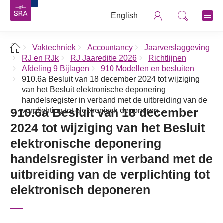
English
Vaktechniek
Accountancy
Jaarverslaggeving
RJ en RJk
RJ Jaareditie 2026
Richtlijnen
Afdeling 9 Bijlagen
910 Modellen en besluiten
910.6a Besluit van 18 december 2024 tot wijziging
van het Besluit elektronische deponering
handelsregister in verband met de uitbreiding van de
910.6a Besluit van 18 december
verplichting tot elektronisch deponeren
2024 tot wijziging van het Besluit
elektronische deponering
handelsregister in verband met de
uitbreiding van de verplichting tot
elektronisch deponeren