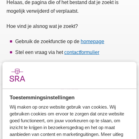
Helaas, de pagina die of het bestand dat je zoekt is
mogelijk verwijderd of verplaatst.
Hoe vind je alsnog wat je zoekt?
Gebruik de zoekfunctie op de
homepage
Stel een vraag via het
contactformulier
Toestemmingsinstellingen
Direct naar
Wij maken op onze website gebruik van cookies. Wij
gebruiken cookies om ervoor te zorgen dat onze website
Stel je vaktechnische vraag
goed functioneert, om jouw voorkeuren op te slaan, om
inzicht te krijgen in bezoekersgedrag en het op maat
Branche in Zicht
aanbieden van content en marketinguitingen. Meer uitleg
Dossiers