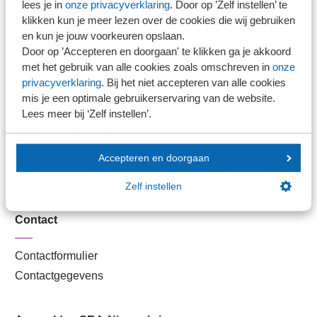
lees je in
onze privacyverklaring
. Door op ’Zelf instellen’ te
Kantoorvinder
klikken kun je meer lezen over de cookies die wij gebruiken
Nieuwsbank
en kun je jouw voorkeuren opslaan.
Door op ’Accepteren en doorgaan' te klikken ga je akkoord
met het gebruik van alle cookies zoals omschreven in
onze
Handige links
privacyverklaring
. Bij het niet accepteren van alle cookies
mis je een optimale gebruikerservaring van de website.
Lees meer bij ‘Zelf instellen’.
Veilig bestanden delen
SRA-gecertificeerd
Werken bij SRA
Accepteren en doorgaan
Lid worden
Zelf instellen
Contact
Contactformulier
Contactgegevens