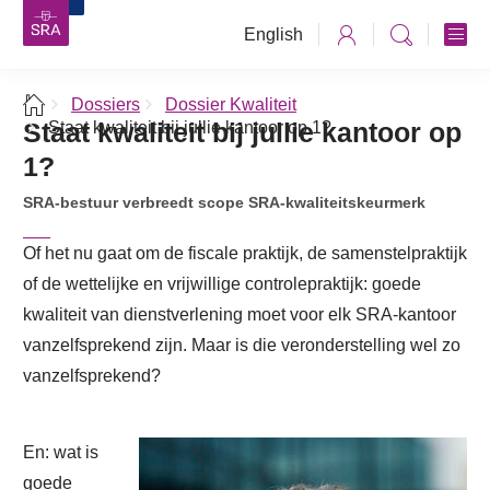
English
Dossiers
Dossier Kwaliteit
Staat kwaliteit bij jullie kantoor op
Staat kwaliteit bij jullie kantoor op 1?
1?
SRA-bestuur verbreedt scope SRA-kwaliteitskeurmerk
Of het nu gaat om de fiscale praktijk, de samenstelpraktijk
of de wettelijke en vrijwillige controlepraktijk: goede
kwaliteit van dienstverlening moet voor elk SRA-kantoor
vanzelfsprekend zijn. Maar is die veronderstelling wel zo
vanzelfsprekend?
En: wat is
goede