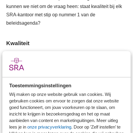
kunnen we niet om de vraag heen: staat kwaliteit bij elk
SRA-kantoor met stip op nummer 1 van de
beleidsagenda?
Kwaliteit
Gezien de vele definities die over het begrip in omloop
zijn, weten we eigenlijk niet precies wat kwaliteit is. Ook
niet binnen onze sector. Dat blijkt uit de Greenpaper 'De
definitie van Audit Kwaliteit'. De NBA consulteert
Toestemmingsinstellingen
accountants en belanghebbenden om in 2018 te kunnen
Wij maken op onze website gebruik van cookies. Wij
komen met een gezamenlijk beleidsstandpunt van
gebruiken cookies om ervoor te zorgen dat onze website
kantoren en de beroepsorganisatie over 'wat de
goed functioneert, om jouw voorkeuren op te slaan, om
inzicht te krijgen in bezoekersgedrag en het op maat
accountancysector onder auditkwaliteit verstaat'. En laat
aanbieden van content en marketinguitingen. Meer uitleg
duidelijk zijn: wat geldt voor de kwaliteit van de
lees je in
onze privacyverklaring
. Door op ’Zelf instellen’ te
jaarrekeningcontrole, geldt uiteraard ook voor de andere