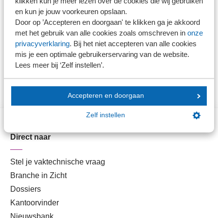
klikken kun je meer lezen over de cookies die wij gebruiken
en kun je jouw voorkeuren opslaan.
domeinen binnen onze dienstverlening.
Door op ’Accepteren en doorgaan' te klikken ga je akkoord
met het gebruik van alle cookies zoals omschreven in
onze
privacyverklaring
. Bij het niet accepteren van alle cookies
Lees verder in de SRAadviseur
mis je een optimale gebruikerservaring van de website.
Lees meer bij ‘Zelf instellen’.
Accepteren en doorgaan
Zelf instellen
Direct naar
Stel je vaktechnische vraag
Branche in Zicht
Dossiers
Kantoorvinder
Nieuwsbank