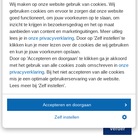
Wij maken op onze website gebruik van cookies. Wij
gebruiken cookies om ervoor te zorgen dat onze website
NOB-lid
goed functioneert, om jouw voorkeuren op te slaan, om
Ja
inzicht te krijgen in bezoekersgedrag en het op maat
Nee
NEVOA-lid
aanbieden van content en marketinguitingen. Meer uitleg
Ja
lees je in
onze privacyverklaring
. Door op ’Zelf instellen’ te
Nee
klikken kun je meer lezen over de cookies die wij gebruiken
en kun je jouw voorkeuren opslaan.
Opmerkingen
Door op ’Accepteren en doorgaan' te klikken ga je akkoord
met het gebruik van alle cookies zoals omschreven in
onze
privacyverklaring
. Bij het niet accepteren van alle cookies
mis je een optimale gebruikerservaring van de website.
Lees meer bij ‘Zelf instellen’.
Accepteren en doorgaan
+
Deelnemer toevoegen
Zelf instellen
Verder