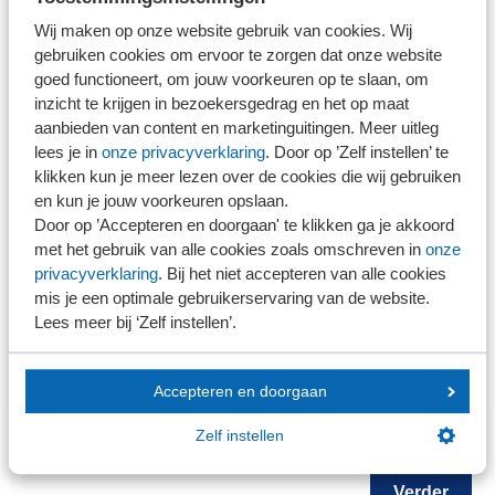
Wij maken op onze website gebruik van cookies. Wij
gebruiken cookies om ervoor te zorgen dat onze website
NOB-lid
goed functioneert, om jouw voorkeuren op te slaan, om
Ja
inzicht te krijgen in bezoekersgedrag en het op maat
Nee
aanbieden van content en marketinguitingen. Meer uitleg
NEVOA-lid
lees je in
onze privacyverklaring
. Door op ’Zelf instellen’ te
Ja
klikken kun je meer lezen over de cookies die wij gebruiken
Nee
en kun je jouw voorkeuren opslaan.
Door op ’Accepteren en doorgaan' te klikken ga je akkoord
Opmerkingen
met het gebruik van alle cookies zoals omschreven in
onze
privacyverklaring
. Bij het niet accepteren van alle cookies
mis je een optimale gebruikerservaring van de website.
Lees meer bij ‘Zelf instellen’.
Accepteren en doorgaan
Zelf instellen
+
Deelnemer toevoegen
Verder