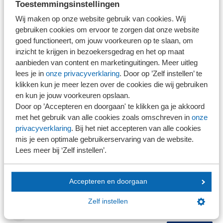
Toestemmingsinstellingen
Mobiel telefoonnummer
Wij maken op onze website gebruik van cookies. Wij
gebruiken cookies om ervoor te zorgen dat onze website
goed functioneert, om jouw voorkeuren op te slaan, om
NOB-lid
inzicht te krijgen in bezoekersgedrag en het op maat
Ja
aanbieden van content en marketinguitingen. Meer uitleg
Nee
lees je in
onze privacyverklaring
. Door op ’Zelf instellen’ te
NEVOA-lid
klikken kun je meer lezen over de cookies die wij gebruiken
Ja
en kun je jouw voorkeuren opslaan.
Nee
Door op ’Accepteren en doorgaan' te klikken ga je akkoord
Opmerkingen
met het gebruik van alle cookies zoals omschreven in
onze
privacyverklaring
. Bij het niet accepteren van alle cookies
mis je een optimale gebruikerservaring van de website.
Lees meer bij ‘Zelf instellen’.
Accepteren en doorgaan
Zelf instellen
+
Deelnemer toevoegen