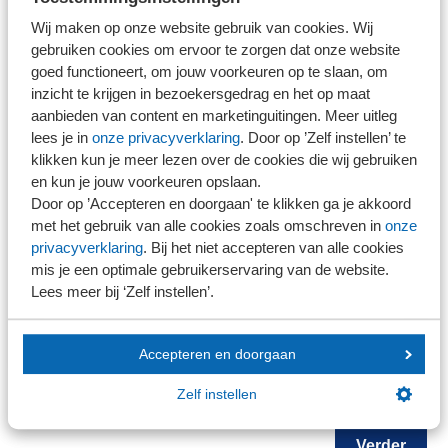
Wij maken op onze website gebruik van cookies. Wij
gebruiken cookies om ervoor te zorgen dat onze website
NOB-lid
goed functioneert, om jouw voorkeuren op te slaan, om
Ja
inzicht te krijgen in bezoekersgedrag en het op maat
Nee
aanbieden van content en marketinguitingen. Meer uitleg
NEVOA-lid
lees je in
onze privacyverklaring
. Door op ’Zelf instellen’ te
Ja
klikken kun je meer lezen over de cookies die wij gebruiken
Nee
en kun je jouw voorkeuren opslaan.
Door op ’Accepteren en doorgaan' te klikken ga je akkoord
Opmerkingen
met het gebruik van alle cookies zoals omschreven in
onze
privacyverklaring
. Bij het niet accepteren van alle cookies
mis je een optimale gebruikerservaring van de website.
Lees meer bij ‘Zelf instellen’.
Accepteren en doorgaan
Zelf instellen
+
Deelnemer toevoegen
Verder