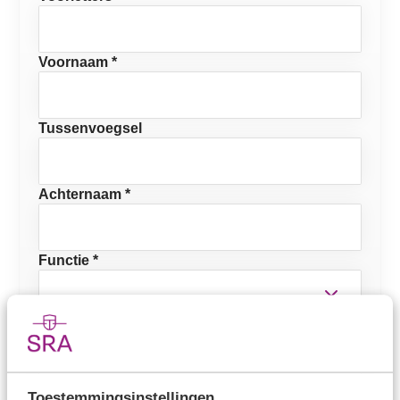
Voornaam *
Tussenvoegsel
Achternaam *
Functie *
E-mailadres *
Mobiel telefoonnummer
Toestemmingsinstellingen