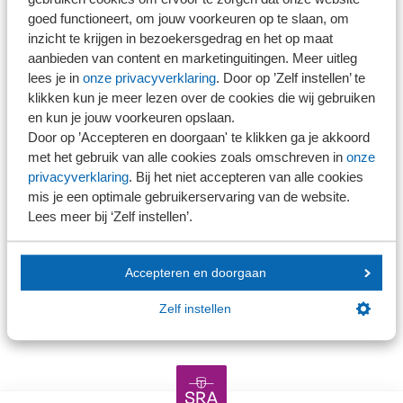
Nee
goed functioneert, om jouw voorkeuren op te slaan, om
NEVOA-lid
inzicht te krijgen in bezoekersgedrag en het op maat
Ja
aanbieden van content en marketinguitingen. Meer uitleg
Nee
lees je in
onze privacyverklaring
. Door op ’Zelf instellen’ te
Opmerkingen
klikken kun je meer lezen over de cookies die wij gebruiken
en kun je jouw voorkeuren opslaan.
Door op ’Accepteren en doorgaan' te klikken ga je akkoord
met het gebruik van alle cookies zoals omschreven in
onze
privacyverklaring
. Bij het niet accepteren van alle cookies
mis je een optimale gebruikerservaring van de website.
Lees meer bij ‘Zelf instellen’.
+
Accepteren en doorgaan
Deelnemer toevoegen
Verder
Zelf instellen