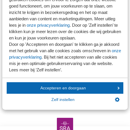
Nee
goed functioneert, om jouw voorkeuren op te slaan, om
NEVOA-lid
inzicht te krijgen in bezoekersgedrag en het op maat
Ja
aanbieden van content en marketinguitingen. Meer uitleg
Nee
lees je in
onze privacyverklaring
. Door op ’Zelf instellen’ te
Opmerkingen
klikken kun je meer lezen over de cookies die wij gebruiken
en kun je jouw voorkeuren opslaan.
Door op ’Accepteren en doorgaan' te klikken ga je akkoord
met het gebruik van alle cookies zoals omschreven in
onze
privacyverklaring
. Bij het niet accepteren van alle cookies
mis je een optimale gebruikerservaring van de website.
Lees meer bij ‘Zelf instellen’.
+
Accepteren en doorgaan
Deelnemer toevoegen
Verder
Zelf instellen