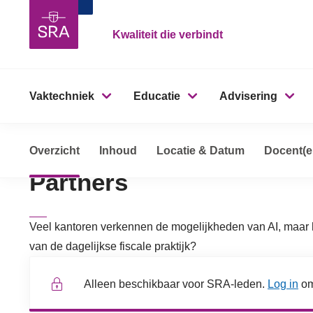
Kwaliteit die verbindt
Vaktechniek
Educatie
Advisering
Gratis webinar: AI Best 
Overzicht
Opleidingen, cursussen & trainingen
Inhoud
Locatie & Datum
Gratis webi
Docent(e
Partners
Veel kantoren verkennen de mogelijkheden van AI, maar h
van de dagelijkse fiscale praktijk?
Alleen beschikbaar voor SRA-leden.
Log in
om 