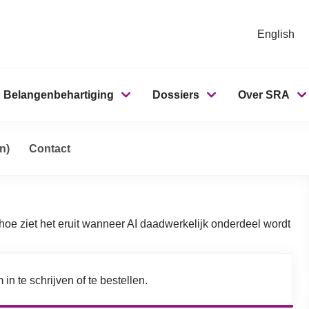
English
Belangenbehartiging
Dossiers
Over SRA
Practices Steens &
nar: AI Best Practices Steens & Partners
n)
Contact
oe ziet het eruit wanneer AI daadwerkelijk onderdeel wordt
in te schrijven of te bestellen.