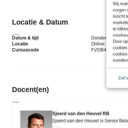
Wij mak
zorgen 
inzicht 
Locatie & Datum
marketin
te klikk
voorkeu
Datum & tijd
Donderdag 24 sept
Door op 
Locatie
Online
cookies
Cursuscode
FVDB41697
cookies 
instellen
Zelf 
Docent(en)
Sjoerd van den Heuvel RB
Sjoerd van den Heuvel is Senior Bela