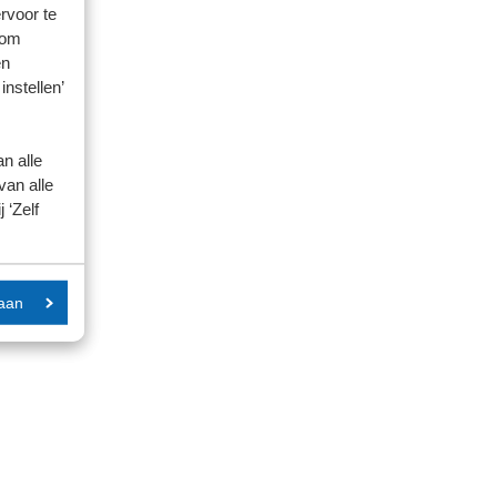
rvoor te
 om
en
instellen’
n alle
van alle
 ‘Zelf
aan