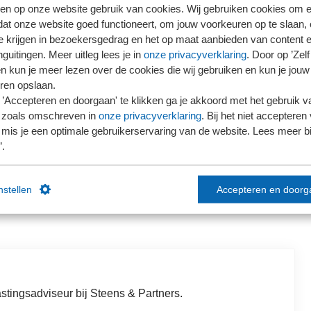
en op onze website gebruik van cookies. Wij gebruiken cookies om e
dat onze website goed functioneert, om jouw voorkeuren op te slaan,
te krijgen in bezoekersgedrag en het op maat aanbieden van content 
guitingen. Meer uitleg lees je in
onze privacyverklaring
. Door op ’Zelf 
en kun je meer lezen over de cookies die wij gebruiken en kun je jouw
ren opslaan.
ember 2026 van 11:00 uur tot 12:00 uur
’Accepteren en doorgaan' te klikken ga je akkoord met het gebruik va
 zoals omschreven in
onze privacyverklaring
. Bij het niet accepteren 
mis je een optimale gebruikerservaring van de website. Lees meer bij
Beschikbaar
’.
instellen
Accepteren en doorg
stingsadviseur bij Steens & Partners.