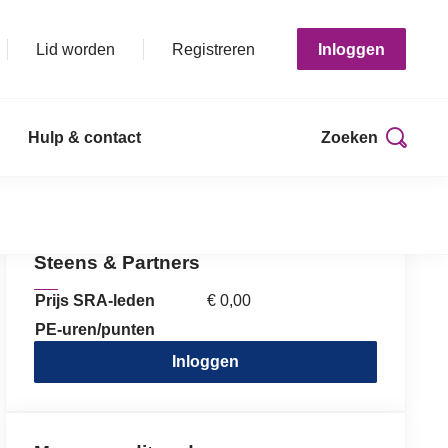
Lid worden
Registreren
Inloggen
Hulp & contact
Zoeken
Print deze pagina
Gratis webinar: AI Best Practices
Steens & Partners
Prijs SRA-leden
€ 0,00
PE-uren/punten
Inloggen