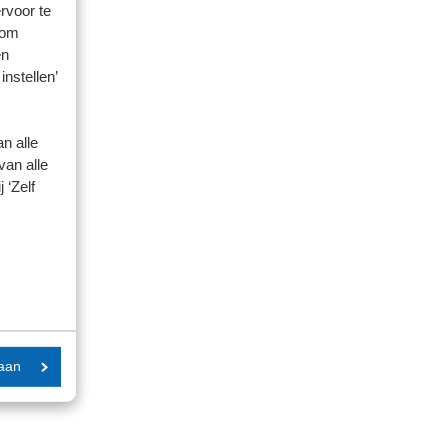
rvoor te
 om
en
instellen’
n alle
van alle
 ‘Zelf
aan