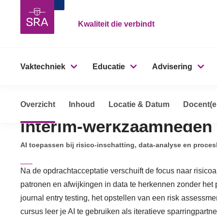
Kwaliteit die verbindt
Vaktechniek
Educatie
Advisering
AI in de controlepraktijk
Overzicht
Opleidingen, cursussen & trainingen
Inhoud
Locatie & Datum
AI in de co
Docent(e
interim-werkzaamheden
AI toepassen bij risico-inschatting, data-analyse en proce
Na de opdrachtacceptatie verschuift de focus naar risic
patronen en afwijkingen in data te herkennen zonder het p
journal entry testing, het opstellen van een risk assess
cursus leer je AI te gebruiken als iteratieve sparringpartn