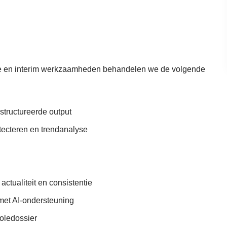
alyse en interim werkzaamheden behandelen we de volgende
tructureerde output
tecteren en trendanalyse
actualiteit en consistentie
 met AI-ondersteuning
oledossier