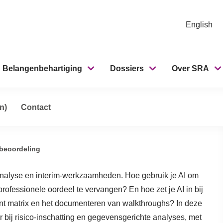
English
Belangenbehartiging
Dossiers
Over SRA
 2: risicoanalyse en
ntrolepraktijk 2: risicoanalyse en interim-werkzaamheden
n)
Contact
sbeoordeling
oanalyse en interim-werkzaamheden. Hoe gebruik je AI om
rofessionele oordeel te vervangen? En hoe zet je AI in bij
ment matrix en het documenteren van walkthroughs? In deze
er bij risico-inschatting en gegevensgerichte analyses, met