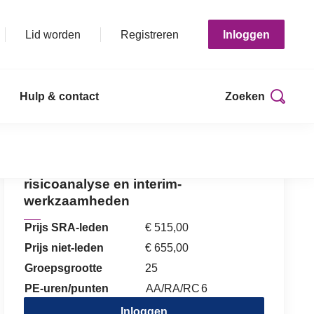
Lid worden
Registreren
Inloggen
Hulp & contact
Zoeken
Print deze pagina
AI in de controlepraktijk 2:
risicoanalyse en interim-
werkzaamheden
Prijs SRA-leden
€ 515,00
Prijs niet-leden
€ 655,00
Groepsgrootte
25
PE-uren/punten
AA/RA/RC
6
Inloggen