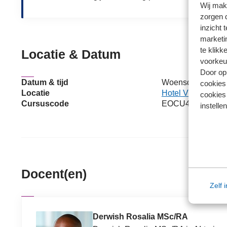
Wij mak
zorgen 
inzicht 
marketin
te klikk
Locatie & Datum
voorkeu
Door op 
Datum & tijd
Woensdag 4 novem
cookies
Locatie
Hotel Vianen in V
cookies 
Cursuscode
EOCU41139
instellen
Docent(en)
Zelf 
Derwish Rosalia MSc/RA