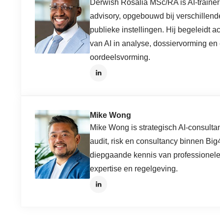
Derwish Rosalia MSc/RA is AI-trainer 
advisory, opgebouwd bij verschillen
publieke instellingen. Hij begeleidt 
van AI in analyse, dossiervorming en
oordeelsvorming.
Mike Wong
Mike Wong is strategisch AI-consultant
audit, risk en consultancy binnen Big
diepgaande kennis van professionele
expertise en regelgeving.