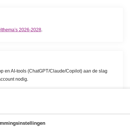
lthema's 2026-2028
.
top en AI-tools (ChatGPT/Claude/Copilot) aan de slag
account nodig.
n het controleproces is voldoende.
olepraktijk
. De cursus is echter ook afzonderlijk te
 aan het begin. Bij afname van alle vier de cursussen uit
mmingsinstellingen