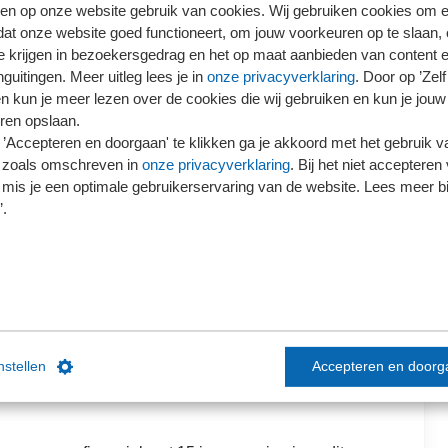
en op onze website gebruik van cookies. Wij gebruiken cookies om e
dat onze website goed functioneert, om jouw voorkeuren op te slaan,
te krijgen in bezoekersgedrag en het op maat aanbieden van content 
guitingen. Meer uitleg lees je in
onze privacyverklaring
. Door op ’Zelf 
en kun je meer lezen over de cookies die wij gebruiken en kun je jouw
ren opslaan.
’Accepteren en doorgaan' te klikken ga je akkoord met het gebruik va
ber 2026 van 09:30 uur tot 17:00 uur
 zoals omschreven in
onze privacyverklaring
. Bij het niet accepteren 
ianen ut
/
Routebeschrijving
mis je een optimale gebruikerservaring van de website. Lees meer bij
’.
Beschikbaar
instellen
Accepteren en doorg