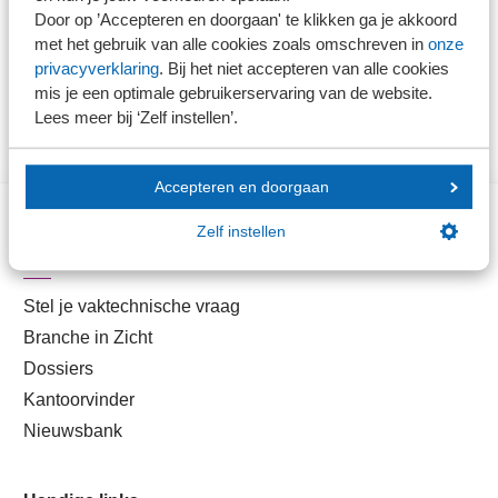
kantoor en uw klant? In ons beknopte
Dossier
Door op ’Accepteren en doorgaan' te klikken ga je akkoord
Corona
hebben we de belangrijkste informatie helder op
met het gebruik van alle cookies zoals omschreven in
onze
een rij gezet.
privacyverklaring
. Bij het niet accepteren van alle cookies
mis je een optimale gebruikerservaring van de website.
Lees meer bij ‘Zelf instellen’.
Accepteren en doorgaan
Zelf instellen
Direct naar
Stel je vaktechnische vraag
Branche in Zicht
Dossiers
Kantoorvinder
Nieuwsbank