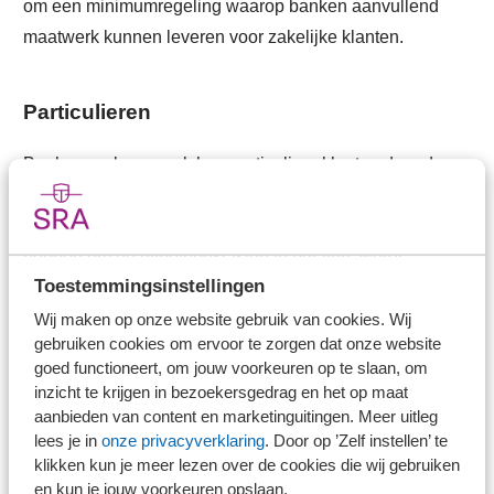
om een minimumregeling waarop banken aanvullend
maatwerk kunnen leveren voor zakelijke klanten.
Particulieren
Banken proberen ook hun particuliere klanten door deze
moeilijke tijd heen te helpen. Consumenten die door
wegvallende inkomsten tijdelijk minder financiële ruimte
hebben om de hypotheeklasten te betalen, wordt
Toestemmingsinstellingen
aangeraden contact op te nemen met hun bank. Banken
bieden daarbij maatwerk zodat voor elke klantsituatie
Wij maken op onze website gebruik van cookies. Wij
gebruiken cookies om ervoor te zorgen dat onze website
een passende oplossing wordt gezocht.
goed functioneert, om jouw voorkeuren op te slaan, om
inzicht te krijgen in bezoekersgedrag en het op maat
Bron: Nederlandse Vereniging van Banken (NVB)
aanbieden van content en marketinguitingen. Meer uitleg
lees je in
onze privacyverklaring
. Door op ’Zelf instellen’ te
klikken kun je meer lezen over de cookies die wij gebruiken
Wat betekent de uitbraak van het Coronavirus voor uw
en kun je jouw voorkeuren opslaan.