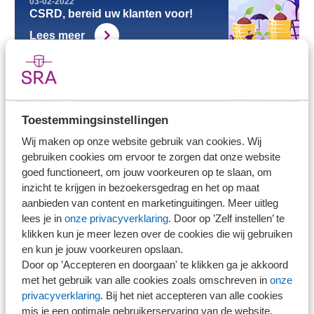
03-02-2022
CSRD, bereid uw klanten voor!
Lees meer
01-02-2022
Bijdragen aan de vorming van de
Toestemmingsinstellingen
accountant en de kwaliteit van het
Wij maken op onze website gebruik van cookies. Wij
vak
gebruiken cookies om ervoor te zorgen dat onze website
Lees meer
goed functioneert, om jouw voorkeuren op te slaan, om
inzicht te krijgen in bezoekersgedrag en het op maat
aanbieden van content en marketinguitingen. Meer uitleg
lees je in
onze privacyverklaring
. Door op ’Zelf instellen’ te
01-02-2022
klikken kun je meer lezen over de cookies die wij gebruiken
SRA reageert op NBA greenpaper
en kun je jouw voorkeuren opslaan.
Moraal versus wet
Door op ’Accepteren en doorgaan' te klikken ga je akkoord
Lees meer
met het gebruik van alle cookies zoals omschreven in
onze
privacyverklaring
. Bij het niet accepteren van alle cookies
mis je een optimale gebruikerservaring van de website.