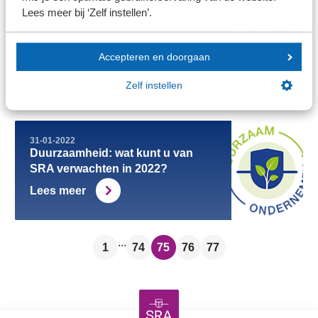
Lees meer bij ‘Zelf instellen’.
01-02-2022
SRA reageert op NBA greenpaper
Moraal versus wet
Accepteren en doorgaan
Lees meer
Zelf instellen
31-01-2022
Duurzaamheid: wat kunt u van
SRA verwachten in 2022?
Lees meer
...
1
74
75
76
77