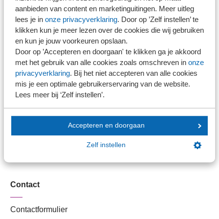
Stel je vaktechnische vraag
aanbieden van content en marketinguitingen. Meer uitleg
Branche in Zicht
lees je in
onze privacyverklaring
. Door op ’Zelf instellen’ te
Dossiers
klikken kun je meer lezen over de cookies die wij gebruiken
en kun je jouw voorkeuren opslaan.
Kantoorvinder
Door op ’Accepteren en doorgaan' te klikken ga je akkoord
Nieuwsbank
met het gebruik van alle cookies zoals omschreven in
onze
privacyverklaring
. Bij het niet accepteren van alle cookies
mis je een optimale gebruikerservaring van de website.
Handige links
Lees meer bij ‘Zelf instellen’.
Veilig bestanden delen
Accepteren en doorgaan
SRA-gecertificeerd
Werken bij SRA
Zelf instellen
Lid worden
Contact
Contactformulier