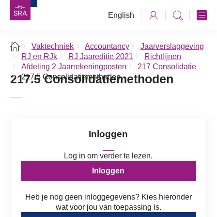
English
Vaktechniek
Accountancy
Jaarverslaggeving
RJ en RJk
RJ Jaareditie 2021
Richtlijnen
Afdeling 2 Jaarrekeningposten
217 Consolidatie
217.5 Consolidatiemethoden
217.5 Consolidatiemethoden
Inloggen
Log in om verder te lezen.
Inloggen
Heb je nog geen inloggegevens? Kies hieronder
wat voor jou van toepassing is.