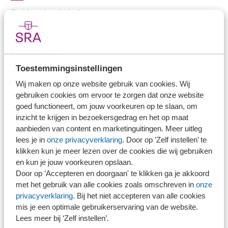
Stel je vaktechnische vraag
Branche in Zicht
Dossiers
Kantoorvinder
Toestemmingsinstellingen
Nieuwsbank
Wij maken op onze website gebruik van cookies. Wij
gebruiken cookies om ervoor te zorgen dat onze website
Handige links
goed functioneert, om jouw voorkeuren op te slaan, om
inzicht te krijgen in bezoekersgedrag en het op maat
Veilig bestanden delen
aanbieden van content en marketinguitingen. Meer uitleg
lees je in
onze privacyverklaring
. Door op ’Zelf instellen’ te
SRA-gecertificeerd
klikken kun je meer lezen over de cookies die wij gebruiken
Werken bij SRA
en kun je jouw voorkeuren opslaan.
Lid worden
Door op ’Accepteren en doorgaan' te klikken ga je akkoord
met het gebruik van alle cookies zoals omschreven in
onze
privacyverklaring
. Bij het niet accepteren van alle cookies
Contact
mis je een optimale gebruikerservaring van de website.
Lees meer bij ‘Zelf instellen’.