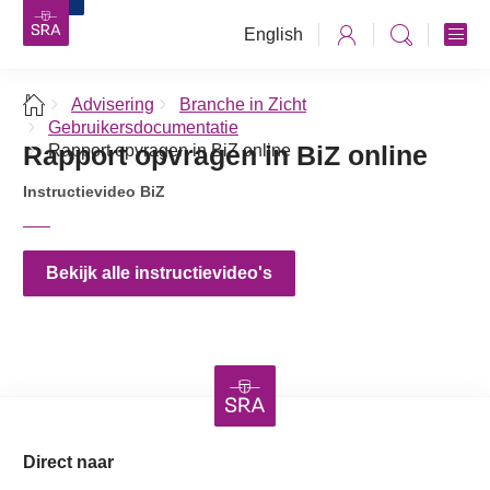
English
Advisering
Branche in Zicht
Gebruikersdocumentatie
Rapport opvragen in BiZ online
Rapport opvragen in BiZ online
Instructievideo BiZ
Bekijk alle instructievideo's
Direct naar