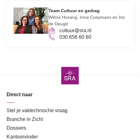
op onze website.
SRA biedt ondersteuning bij het vervolgtraject. Zo
Team Cultuur en gedrag
Wilma Hosang, Irma Coeymans en Iris
kunnen wij – tegen meerprijs – een interactieve
Aanmelden
de Deugd
presentatie verzorgen voor het personeel, of
cultuur@sra.nl
samen met jullie de resultaten verder uitdiepen
030 656 60 60
tijdens een inspiratiesessie of maatwerksessie.
Ook denken we graag mee over vervolgstappen en
het aanpakken van aandachtspunten. Daarnaast
bieden wij coaching (individueel, team of
executive), mediation en strategische sessies aan.
Direct naar
Tot slot: deelname aan het onderzoek helpt
kantoren met een controlepraktijk ook om te
Stel je vaktechnische vraag
voldoen aan de verplichting binnen de
Branche in Zicht
Maatregelen in het Publiek Belang om cultuur
Dossiers
periodiek te monitoren.
Kantoorvinder