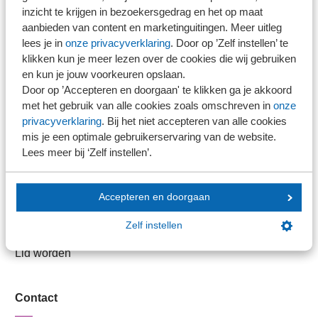
inzicht te krijgen in bezoekersgedrag en het op maat
aanbieden van content en marketinguitingen. Meer uitleg
Stel je vaktechnische vraag
lees je in
onze privacyverklaring
. Door op ’Zelf instellen’ te
Branche in Zicht
klikken kun je meer lezen over de cookies die wij gebruiken
Dossiers
en kun je jouw voorkeuren opslaan.
Door op ’Accepteren en doorgaan' te klikken ga je akkoord
Kantoorvinder
met het gebruik van alle cookies zoals omschreven in
onze
Nieuwsbank
privacyverklaring
. Bij het niet accepteren van alle cookies
mis je een optimale gebruikerservaring van de website.
Lees meer bij ‘Zelf instellen’.
Handige links
Veilig bestanden delen
Accepteren en doorgaan
SRA-gecertificeerd
Zelf instellen
Werken bij SRA
Lid worden
Contact