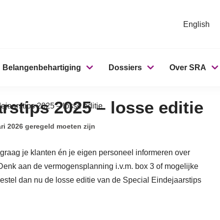
English
Belangenbehartiging
Dossiers
Over SRA
stips 2025 – losse editie
jaarstips 2025 – losse editie
ari 2026 geregeld moeten zijn
raag je klanten én je eigen personeel informeren over
 Denk aan de vermogensplanning i.v.m. box 3 of mogelijke
estel dan nu de losse editie van de Special Eindejaarstips