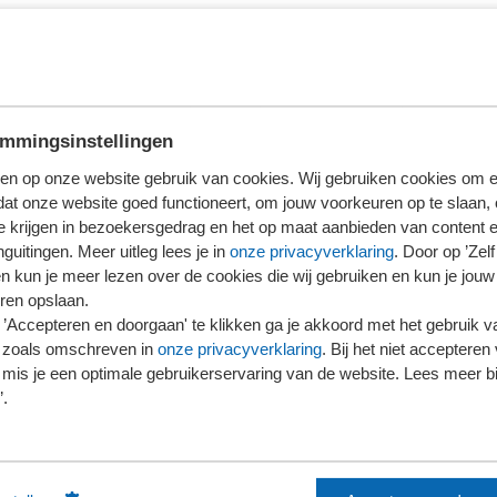
k je klanten wilt informeren. De Word-versie is natuurlijk
e Word-versie natuurlijk ook in jullie eigen huisstijl gieten
je klanten te sturen.
mmingsinstellingen
en op onze website gebruik van cookies. Wij gebruiken cookies om e
aar geüpdatet, vaak na behandeling van de Tweede en
dat onze website goed functioneert, om jouw voorkeuren op te slaan,
 Ook de update ontvang je uiteraard van ons.
te krijgen in bezoekersgedrag en het op maat aanbieden van content 
guitingen. Meer uitleg lees je in
onze privacyverklaring
. Door op ’Zelf 
en kun je meer lezen over de cookies die wij gebruiken en kun je jouw
ren opslaan.
’Accepteren en doorgaan' te klikken ga je akkoord met het gebruik va
 zoals omschreven in
onze privacyverklaring
. Bij het niet accepteren 
mis je een optimale gebruikerservaring van de website. Lees meer bij
sies, dus zowel de Wordversie als de kant-en-klare PDF aan
’.