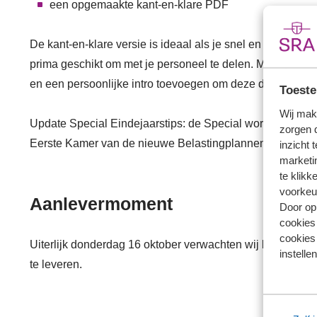
een opgemaakte kant-en-klare PDF
De kant-en-klare versie is ideaal als je snel en gemakkelij
prima geschikt om met je personeel te delen. Maar je kunt d
en een persoonlijke intro toevoegen om deze daarna naar 
Toeste
Wij mak
Update Special Eindejaarstips: de Special wordt ieder j
zorgen 
Eerste Kamer van de nieuwe Belastingplannen voor 2026.
inzicht 
marketin
te klikk
voorkeu
Aanlevermoment
Door op 
cookies
cookies 
Uiterlijk donderdag 16 oktober verwachten wij beide ver
instellen
te leveren.