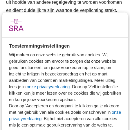
uit hoofde van andere regelgeving te worden voorkomen
en dient duidelijk te zijn waartoe de verplichting strekt.
Een check of de doelgroep is betrokken (bijvoorbeeld via
de zogenaamde MKB-toets), maakt deel uit van de
beoordeling.
Toestemmingsinstellingen
Betrek mkb-praktijk
Wij maken op onze website gebruik van cookies. Wij
gebruiken cookies om ervoor te zorgen dat onze website
goed functioneert, om jouw voorkeuren op te slaan, om
SRA juicht de instelling van het ‘nieuwe’ Adviescollege
inzicht te krijgen in bezoekersgedrag en het op maat
toetsing regeldruk (ATR) toe. De SRA-kantoren ervaren
aanbieden van content en marketinguitingen. Meer uitleg
dagelijks in hun praktijken hoe zeer mkb-bedrijven in de
lees je in
onze privacyverklaring
. Door op ’Zelf instellen’ te
knel kunnen komen door niet werkbare en knellende wet-
klikken kun je meer lezen over de cookies die wij gebruiken
en kun je jouw voorkeuren opslaan.
en regelgeving. Wij vinden het daarom van uiterst belang
Door op ’Accepteren en doorgaan' te klikken ga je akkoord
dat de mkb-praktijk waaronder juist de uitvoerende
met het gebruik van alle cookies zoals omschreven in
onze
instanties, vanaf de tekentafel wordt betrokken bij de
privacyverklaring
. Bij het niet accepteren van alle cookies
mis je een optimale gebruikerservaring van de website.
vormgeving van wet- en regelgeving en de mogelijke