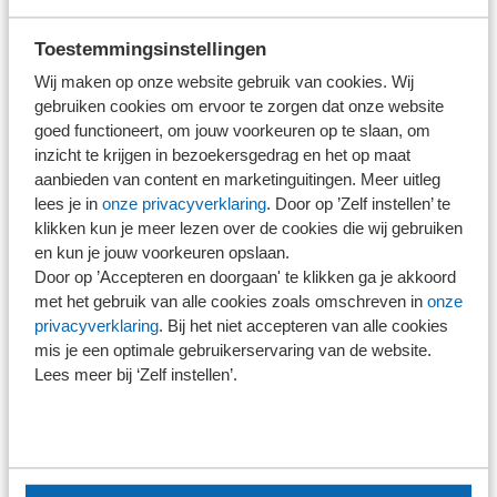
Informele netwerkbijeenkomsten
Toestemmingsinstellingen
Wij maken op onze website gebruik van cookies. Wij
In samenwerking met studieverenigingen verzorgen wij
gebruiken cookies om ervoor te zorgen dat onze website
verschillende informele activiteiten. Een avond bowlen of
goed functioneert, om jouw voorkeuren op te slaan, om
een middag golfen zijn enkele voorbeelden om op
inzicht te krijgen in bezoekersgedrag en het op maat
aanbieden van content en marketinguitingen. Meer uitleg
informele wijze te netwerken met verschillende SRA-
lees je in
onze privacyverklaring
. Door op ’Zelf instellen’ te
kantoren uit de regio.
klikken kun je meer lezen over de cookies die wij gebruiken
en kun je jouw voorkeuren opslaan.
Door op ’Accepteren en doorgaan' te klikken ga je akkoord
Samen met onze leden
met het gebruik van alle cookies zoals omschreven in
onze
privacyverklaring
. Bij het niet accepteren van alle cookies
De kracht van onze studentenactiviteiten zit in de
mis je een optimale gebruikerservaring van de website.
samenwerking met onze leden, de SRA-kantoren. Door
Lees meer bij ‘Zelf instellen’.
samen te organiseren, blijft de koppeling met de praktijk
sterk en actueel.
De belangstelling om deel te nemen is groot. Wij rouleren