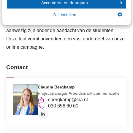
Accepteren en doorgaan
dan ook in de selectie van deelnemende kantoren. Zo
krijgt ieder kantoor de kans om mee te doen. Via de
Zelf instellen
kantoorvinder brengen we ook de SRA-kantoren die niet
aanwezig zijn onder de aandacht van de studenten.
Deze tool vormt bovendien een vast onderdeel van onze
online campagne.
Contact
Claudia Bergkamp
Projectmanager Arbeidsmarktcommunicatie
cbergkamp@sra.nl
030 656 60 60