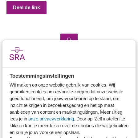
Deel de link
Direct naar
Toestemmingsinstellingen
Stel je vaktechnische vraag
Wij maken op onze website gebruik van cookies. Wij
Branche in Zicht
gebruiken cookies om ervoor te zorgen dat onze website
Dossiers
goed functioneert, om jouw voorkeuren op te slaan, om
Kantoorvinder
inzicht te krijgen in bezoekersgedrag en het op maat
Nieuwsbank
aanbieden van content en marketinguitingen. Meer uitleg
lees je in
onze privacyverklaring
. Door op ’Zelf instellen’ te
klikken kun je meer lezen over de cookies die wij gebruiken
Handige links
en kun je jouw voorkeuren opslaan.