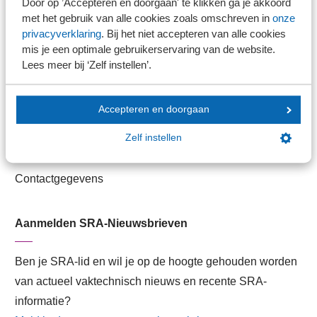
Door op ’Accepteren en doorgaan' te klikken ga je akkoord
met het gebruik van alle cookies zoals omschreven in
onze
Veilig bestanden delen
privacyverklaring
. Bij het niet accepteren van alle cookies
SRA-gecertificeerd
mis je een optimale gebruikerservaring van de website.
Werken bij SRA
Lees meer bij ‘Zelf instellen’.
Lid worden
Accepteren en doorgaan
Contact
Zelf instellen
Contactformulier
Contactgegevens
Aanmelden SRA-Nieuwsbrieven
Ben je SRA-lid en wil je op de hoogte gehouden worden
van actueel vaktechnisch nieuws en recente SRA-
informatie?