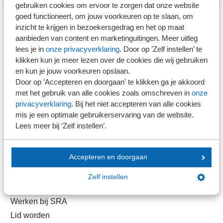
gebruiken cookies om ervoor te zorgen dat onze website
goed functioneert, om jouw voorkeuren op te slaan, om
inzicht te krijgen in bezoekersgedrag en het op maat
Direct naar
aanbieden van content en marketinguitingen. Meer uitleg
lees je in
onze privacyverklaring
. Door op ’Zelf instellen’ te
klikken kun je meer lezen over de cookies die wij gebruiken
Stel je vaktechnische vraag
en kun je jouw voorkeuren opslaan.
Branche in Zicht
Door op ’Accepteren en doorgaan' te klikken ga je akkoord
Dossiers
met het gebruik van alle cookies zoals omschreven in
onze
Kantoorvinder
privacyverklaring
. Bij het niet accepteren van alle cookies
mis je een optimale gebruikerservaring van de website.
Nieuwsbank
Lees meer bij ‘Zelf instellen’.
Handige links
Accepteren en doorgaan
Veilig bestanden delen
Zelf instellen
SRA-gecertificeerd
Werken bij SRA
Lid worden