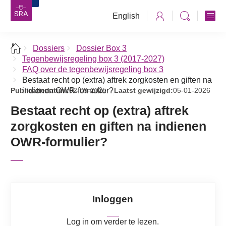
English
Dossiers
Dossier Box 3
Tegenbewijsregeling box 3 (2017-2027)
FAQ over de tegenbewijsregeling box 3
Bestaat recht op (extra) aftrek zorgkosten en giften na
Publicatiedatum:
indienen OWR-formulier?
02-09-2025
Laatst gewijzigd:
05-01-2026
Bestaat recht op (extra) aftrek
zorgkosten en giften na indienen
OWR-formulier?
Inloggen
Log in om verder te lezen.