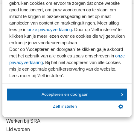
gebruiken cookies om ervoor te zorgen dat onze website
goed functioneert, om jouw voorkeuren op te slaan, om
inzicht te krijgen in bezoekersgedrag en het op maat
Direct naar
aanbieden van content en marketinguitingen. Meer uitleg
lees je in
onze privacyverklaring
. Door op ’Zelf instellen’ te
klikken kun je meer lezen over de cookies die wij gebruiken
Stel je vaktechnische vraag
en kun je jouw voorkeuren opslaan.
Branche in Zicht
Door op ’Accepteren en doorgaan' te klikken ga je akkoord
Dossiers
met het gebruik van alle cookies zoals omschreven in
onze
Kantoorvinder
privacyverklaring
. Bij het niet accepteren van alle cookies
mis je een optimale gebruikerservaring van de website.
Nieuwsbank
Lees meer bij ‘Zelf instellen’.
Handige links
Accepteren en doorgaan
Veilig bestanden delen
Zelf instellen
SRA-gecertificeerd
Werken bij SRA
Lid worden