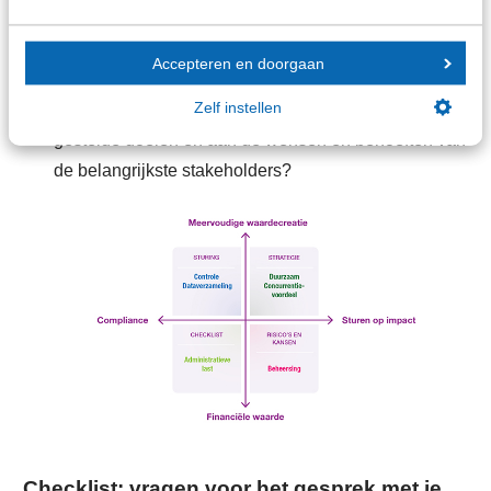
verplichting, of juist als een middel om transitie en
ontwikkeling mogelijk te maken?
Accepteren en doorgaan
Verticale as: in welke mate is de organisatie bereid
Zelf instellen
het business- en verdienmodel aan te passen aan de
gestelde doelen en aan de wensen en behoeften van
de belangrijkste stakeholders?
Checklist: vragen voor het gesprek met je