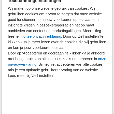
Toestemmingsinstellingen
waarom). Dat maakt de rol van de accountant als
adviseur complexer. Het is belangrijk om aan te sluiten
Wij maken op onze website gebruik van cookies. Wij
gebruiken cookies om ervoor te zorgen dat onze website
bij het ambitieniveau en de ontwikkelfase van de
goed functioneert, om jouw voorkeuren op te slaan, om
onderneming. Een praktisch hulpmiddel is het Ambitie
inzicht te krijgen in bezoekersgedrag en het op maat
Impact Model (AIM) van de HAN (lectoraat
Futureproof
aanbieden van content en marketinguitingen. Meer uitleg
Control
). Dit model bestaat uit vier kwadranten die laten
lees je in
onze privacyverklaring
. Door op ’Zelf instellen’ te
klikken kun je meer lezen over de cookies die wij gebruiken
zien waar een organisatie staat op het gebied van
en kun je jouw voorkeuren opslaan.
duurzaamheid. Op basis daarvan bepaal je het
Door op ’Accepteren en doorgaan' te klikken ga je akkoord
ambitieniveau, passend bij de wens en behoefte van de
met het gebruik van alle cookies zoals omschreven in
onze
privacyverklaring
. Bij het niet accepteren van alle cookies
onderneming.
mis je een optimale gebruikerservaring van de website.
Lees meer bij ‘Zelf instellen’.
Meer weten? Zie de
flyer Ambitie Impact Model
.
Het AIM werkt met twee assen:
Horizontale as: in hoeverre ziet de organisatie
duurzaamheid en regelgeving vooral als een