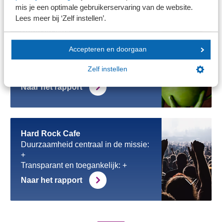
mis je een optimale gebruikerservaring van de website.
Lees meer bij ‘Zelf instellen’.
2024
Anne en Max
Duurzaamheid centraal in de missie:
Accepteren en doorgaan
+
Impact: +
Zelf instellen
Transparant en toegankelijk: +
Naar het rapport
Hard Rock Cafe
Duurzaamheid centraal in de missie:
+
Transparant en toegankelijk: +
Naar het rapport