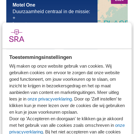
Motel One
Duurzaamheid centraal in de missie:
+
Impact: +
Heldere kpi’s (op basis van ESRS):
+
Transparant en toegankelijk: +
Naar het rapport
Toestemmingsinstellingen
Wij maken op onze website gebruik van cookies. Wij
gebruiken cookies om ervoor te zorgen dat onze website
2023
goed functioneert, om jouw voorkeuren op te slaan, om
Van der Valk
inzicht te krijgen in bezoekersgedrag en het op maat
Duurzaamheid centraal in de missie:
aanbieden van content en marketinguitingen. Meer uitleg
+
lees je in
onze privacyverklaring
. Door op ’Zelf instellen’ te
Impact: +
Transparant en toegankelijk: +
klikken kun je meer lezen over de cookies die wij gebruiken
en kun je jouw voorkeuren opslaan.
Naar het rapport
Door op ’Accepteren en doorgaan' te klikken ga je akkoord
met het gebruik van alle cookies zoals omschreven in
onze
Restaurants & cafés
privacyverklaring
. Bij het niet accepteren van alle cookies