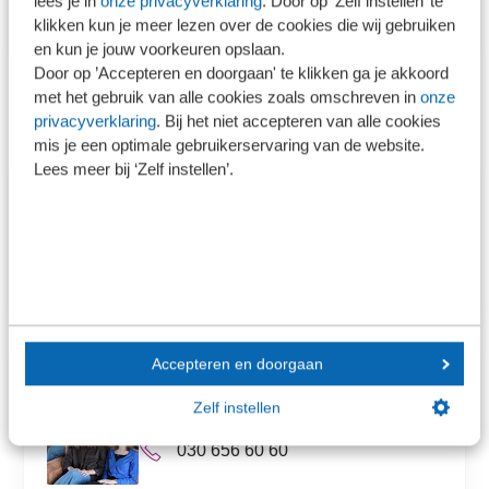
lees je in
onze privacyverklaring
. Door op ’Zelf instellen’ te
klikken kun je meer lezen over de cookies die wij gebruiken
en kun je jouw voorkeuren opslaan.
Door op ’Accepteren en doorgaan' te klikken ga je akkoord
met het gebruik van alle cookies zoals omschreven in
onze
Contact
privacyverklaring
. Bij het niet accepteren van alle cookies
mis je een optimale gebruikerservaring van de website.
Lees meer bij ‘Zelf instellen’.
Laura Gijsbers
Projectmanager Educatie
lgijsbers@sra.nl
030 656 60 60
Accepteren en doorgaan
Incompany? Informeer naar de
mogelijkheden
Zelf instellen
incompany@sra.nl
030 656 60 60