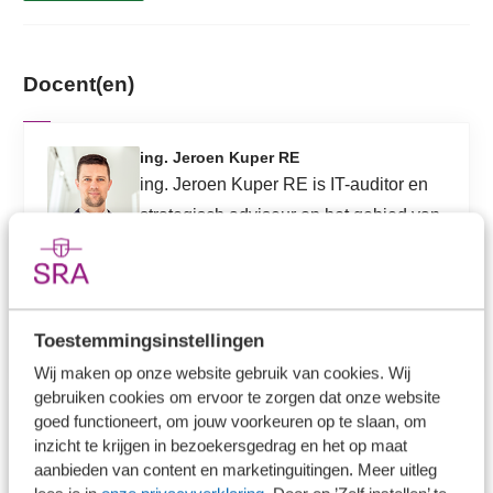
Docent(en)
ing. Jeroen Kuper RE
ing. Jeroen Kuper RE is IT-auditor en
strategisch adviseur op het gebied van
technologische innovatie, eigenaar van
Technogratie en universitair docent
aan de Rijksuniversiteit Groningen.
Toestemmingsinstellingen
Wij maken op onze website gebruik van cookies. Wij
gebruiken cookies om ervoor te zorgen dat onze website
goed functioneert, om jouw voorkeuren op te slaan, om
Robert Johan RE CISSP
inzicht te krijgen in bezoekersgedrag en het op maat
Robert Johan RE CISSP is IT-auditor
aanbieden van content en marketinguitingen. Meer uitleg
en directeur van
AudIT-Sure
B.V.