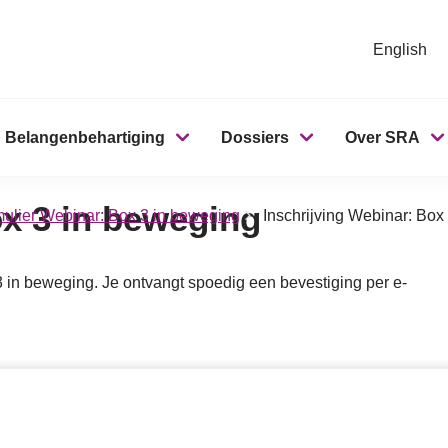
English
Belangenbehartiging
Dossiers
Over SRA
ox 3 in beweging
rmulier Webinar: Box 3 in beweging
Inschrijving Webinar: Box
 3 in beweging. Je ontvangt spoedig een bevestiging per e-