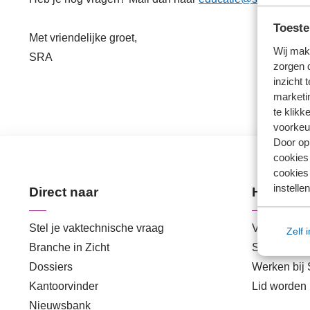
Toeste
Met vriendelijke groet,
Wij mak
SRA
zorgen 
inzicht 
marketin
te klikk
voorkeu
Door op 
cookies
cookies 
instellen
Direct naar
Handige 
Stel je vaktechnische vraag
Veilig best
Zelf 
Branche in Zicht
SRA-gecerti
Dossiers
Werken bij
Kantoorvinder
Lid worden
Nieuwsbank