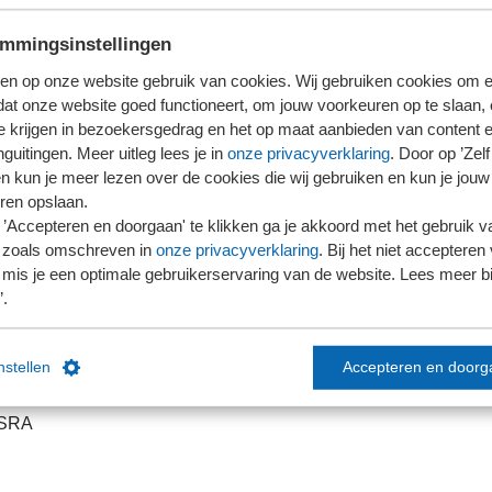
mmingsinstellingen
en op onze website gebruik van cookies. Wij gebruiken cookies om e
dat onze website goed functioneert, om jouw voorkeuren op te slaan,
te krijgen in bezoekersgedrag en het op maat aanbieden van content 
guitingen. Meer uitleg lees je in
onze privacyverklaring
. Door op ’Zelf 
en kun je meer lezen over de cookies die wij gebruiken en kun je jouw
ren opslaan.
’Accepteren en doorgaan' te klikken ga je akkoord met het gebruik va
 zoals omschreven in
onze privacyverklaring
. Bij het niet accepteren 
mis je een optimale gebruikerservaring van de website. Lees meer bij
’.
links
Contact
anden delen
Contactformulier
instellen
Accepteren en doorg
ficeerd
Contactgegevens
 SRA