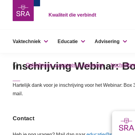
Kwaliteit die verbindt
Vaktechniek
Educatie
Advisering
Inschrijving Webinar: B
Opleidingen, cursussen & trainingen
Inschrijffo
Hartelijk dank voor je inschrijving voor het Webinar: Box
mail.
Contact
Heb je nog vragen? Mail dan naar
educatie@sra.nl
.