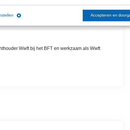
e NBA.
instellen
Accepteren en doorg
chthouder Wwft bij het BFT en werkzaam als Wwft