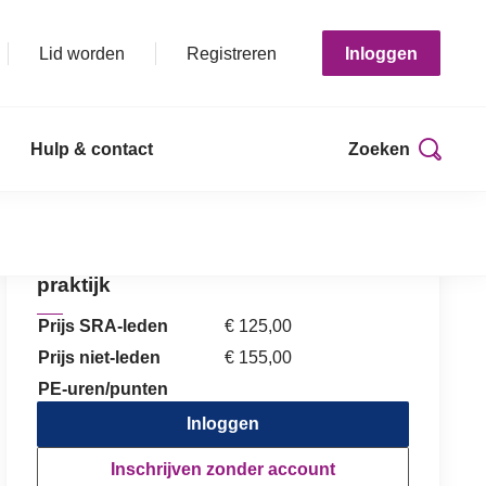
Lid worden
Registreren
Inloggen
Hulp & contact
Zoeken
Print deze pagina
Kennis assessment Wwft in de
praktijk
Prijs SRA-leden
€ 125,00
Prijs niet-leden
€ 155,00
PE-uren/punten
Inloggen
Inschrijven zonder account