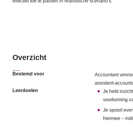
effectief toe te passen in realistische scenario's.
Overzicht
Bestemd voor
Accountant vennoo
assistent-account
Leerdoelen
Je hebt inzich
voorkoming va
Je spoort eve
hiermee – ind