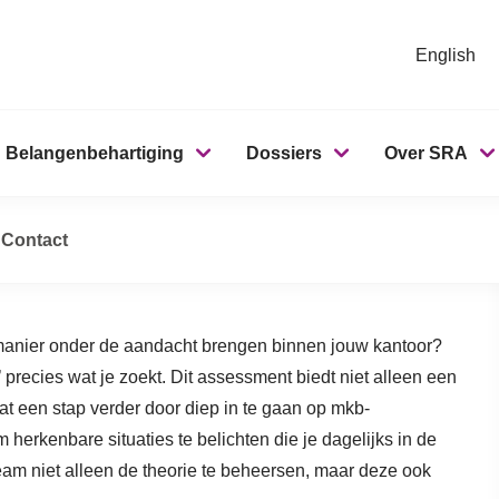
English
Belangenbehartiging
Dossiers
Over SRA
in de praktijk
ssment Wwft in de praktijk
Contact
 manier onder de aandacht brengen binnen jouw kantoor?
 precies wat je zoekt. Dit assessment biedt niet alleen een
at een stap verder door diep in te gaan op mkb-
herkenbare situaties te belichten die je dagelijks in de
team niet alleen de theorie te beheersen, maar deze ook