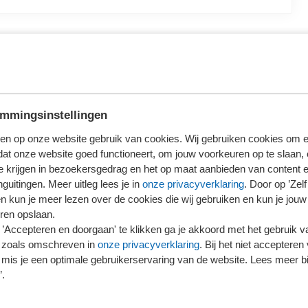
e jaar inschrijven voor het assessment
mmingsinstellingen
Beschikbaar
en op onze website gebruik van cookies. Wij gebruiken cookies om e
dat onze website goed functioneert, om jouw voorkeuren op te slaan,
te krijgen in bezoekersgedrag en het op maat aanbieden van content 
guitingen. Meer uitleg lees je in
onze privacyverklaring
. Door op ’Zelf 
en kun je meer lezen over de cookies die wij gebruiken en kun je jouw
ren opslaan.
’Accepteren en doorgaan' te klikken ga je akkoord met het gebruik va
 zoals omschreven in
onze privacyverklaring
. Bij het niet accepteren 
mis je een optimale gebruikerservaring van de website. Lees meer bij
’.
tner bij Qconcepts. Binnen Qconcepts is hij onder
ude programma en Wwft compliance. Steven is lid van de