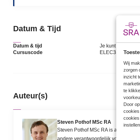
Datum & Tijd
Datum & tijd
Je kunt je het hel
Toeste
Cursuscode
ELEC38464
Wij mak
zorgen 
inzicht 
marketin
te klikk
Auteur(s)
voorkeu
Door op 
cookies
cookies 
Steven Pothof MSc RA
instellen
Steven Pothof MSc RA is aspirant par
andere verantwoordelijk voor het fra