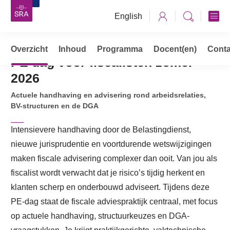
English
Overzicht
Opleidingen, cursussen & trainingen
Inhoud
Programma
Docent(en)
Conta
PE dag voor fiscalisten zomer
PE dag voor fiscalisten zomer 2026
2026
Actuele handhaving en advisering rond arbeidsrelaties,
BV-structuren en de DGA
Intensievere handhaving door de Belastingdienst,
nieuwe jurisprudentie en voortdurende wetswijzigingen
maken fiscale advisering complexer dan ooit. Van jou als
fiscalist wordt verwacht dat je risico’s tijdig herkent en
klanten scherp en onderbouwd adviseert. Tijdens deze
PE-dag staat de fiscale adviespraktijk centraal, met focus
op actuele handhaving, structuurkeuzes en DGA-