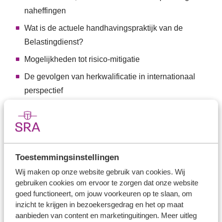
naheffingen
Wat is de actuele handhavingspraktijk van de
Belastingdienst?
Mogelijkheden tot risico-mitigatie
De gevolgen van herkwalificatie in internationaal
perspectief
Recente en voorgenomen wetgeving, waaronder de
ontwikkelingen rondom de Zelfstandigenwet en de
Wet Vbar (inclusief het rechtsvermoeden)
Toestemmingsinstellingen
Jildis Deumes LLM BSc
Wij maken op onze website gebruik van cookies. Wij
gebruiken cookies om ervoor te zorgen dat onze website
12:30 uur Pauze
goed functioneert, om jouw voorkeuren op te slaan, om
inzicht te krijgen in bezoekersgedrag en het op maat
13:15 uur De optimale BV-structuur
aanbieden van content en marketinguitingen. Meer uitleg