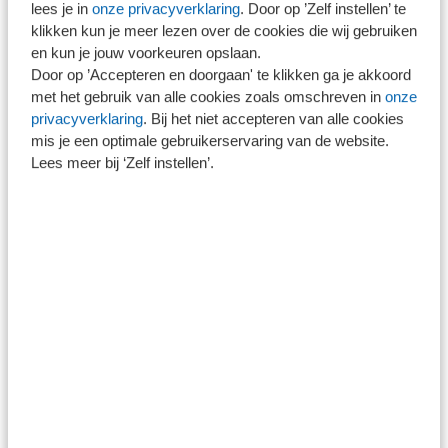
lees je in
onze privacyverklaring
. Door op ’Zelf instellen’ te
Wanneer is de huidige BV-structuur nog passend en
klikken kun je meer lezen over de cookies die wij gebruiken
en kun je jouw voorkeuren opslaan.
wanneer loont herstructureren?
Door op ’Accepteren en doorgaan' te klikken ga je akkoord
Vastgoed binnen de BV-structuur: Fiscale en
met het gebruik van alle cookies zoals omschreven in
onze
privacyverklaring
. Bij het niet accepteren van alle cookies
juridische gevolgen voor VPB, OBV, financiering en
mis je een optimale gebruikerservaring van de website.
risico’s
Lees meer bij ‘Zelf instellen’.
Personeelsparticipatie: Modellen, fiscale
consequenties en aandachtspunten bij invoering
Financiering en interne geldstromen: Rekening-
courant, kapitaalstortingen en externe financiering
binnen de groep
Omzetbelasting en loonbelasting: Belangrijke
aandachtspunten binnen de structuur
mr. drs. Michael van den Hurk