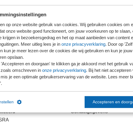
elevante competenties per werkveld en ontwikkelthema
mmingsinstellingen
en op onze website gebruik van cookies. Wij gebruiken cookies om e
dat onze website goed functioneert, om jouw voorkeuren op te slaan,
te krijgen in bezoekersgedrag en het op maat aanbieden van content 
guitingen. Meer uitleg lees je in
onze privacyverklaring
. Door op ’Zelf 
en kun je meer lezen over de cookies die wij gebruiken en kun je jouw
ren opslaan.
’Accepteren en doorgaan' te klikken ga je akkoord met het gebruik va
 zoals omschreven in
onze privacyverklaring
. Bij het niet accepteren 
mis je een optimale gebruikerservaring van de website. Lees meer bij
’.
links
Contact
instellen
Accepteren en doorg
anden delen
Contactformulier
ficeerd
Contactgegevens
 SRA