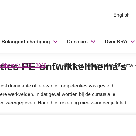
English
Belangenbehartiging
Dossiers
Over SRA
ties PE-ontwikkelthema's
elthema's 2026–2028
Toelichting op competenties PE-ontwi
est dominante of relevante competenties vastgesteld.
re werkvelden. In dat geval worden bij de cursus alle
en weergegeven. Houd hier rekening mee wanneer je filtert