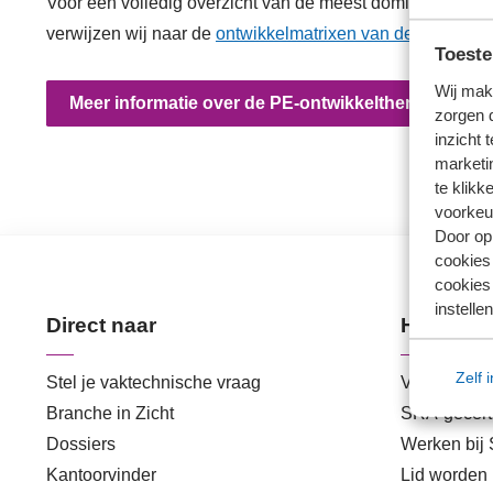
Voor een volledig overzicht van de meest dominante of r
verwijzen wij naar de
ontwikkelmatrixen van de NBA
.
Toeste
Wij mak
Meer informatie over de PE-ontwikkelthema's
zorgen 
inzicht 
marketin
te klikk
voorkeu
Door op 
cookies
cookies 
instellen
Direct naar
Handige 
Zelf 
Stel je vaktechnische vraag
Veilig best
Branche in Zicht
SRA-gecerti
Dossiers
Werken bij
Kantoorvinder
Lid worden