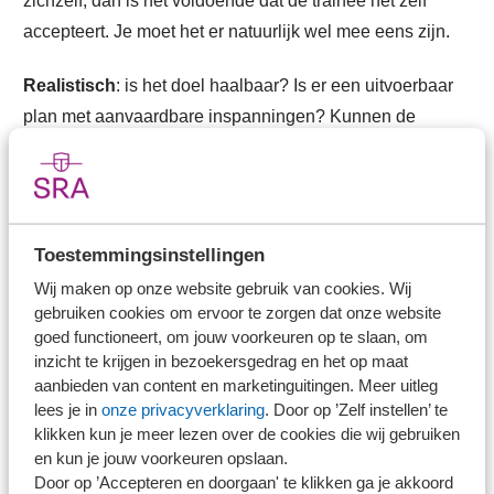
zichzelf, dan is het voldoende dat de trainee het zelf
accepteert. Je moet het er natuurlijk wel mee eens zijn.
Realistisch
: is het doel haalbaar? Is er een uitvoerbaar
plan met aanvaardbare inspanningen? Kunnen de
betrokkenen de gevraagde resultaten daadwerkelijk
beïnvloeden? Hebben ze voldoende know-how,
capaciteit, middelen en bevoegdheden?
Toestemmingsinstellingen
Tijdgebonden
: korte-termijndoelen moeten SMART zijn.
Wij maken op onze website gebruik van cookies. Wij
Bij lange-termijndoelen is dat niet altijd mogelijk.
gebruiken cookies om ervoor te zorgen dat onze website
Wanneer beginnen we met de activiteiten? Wanneer zijn
goed functioneert, om jouw voorkeuren op te slaan, om
we klaar? Wanneer is het doel bereikt? Een SMART-
inzicht te krijgen in bezoekersgedrag en het op maat
aanbieden van content en marketinguitingen. Meer uitleg
doelstelling heeft een duidelijke start- en einddatum.
lees je in
onze privacyverklaring
. Door op ’Zelf instellen’ te
klikken kun je meer lezen over de cookies die wij gebruiken
en kun je jouw voorkeuren opslaan.
Kort en bondig schrijven
Door op ’Accepteren en doorgaan' te klikken ga je akkoord