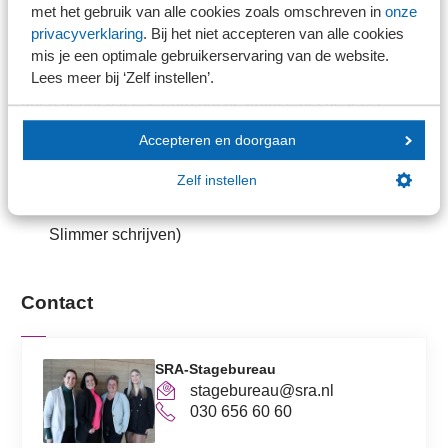
met het gebruik van alle cookies zoals omschreven in
onze
Een korte en bondige schrijfstijl is makkelijk te lezen. Dit
privacyverklaring
. Bij het niet accepteren van alle cookies
zorgt ervoor dat de boodschap duidelijk overkomt. Je
mis je een optimale gebruikerservaring van de website.
voorkomt bovendien misverstanden doordat de lezer niet
Lees meer bij ‘Zelf instellen’.
goed genoeg leest. Zorg dat de trainee het de lezer
makkelijk maakt, voor jou maar ook voor de beoordelaar.
Accepteren en doorgaan
De beoordelaar zal daar ook om vragen!
Zelf instellen
5 Adviezen voor kort en bondig schrijven
(bron:
Slimmer schrijven)
Contact
SRA-Stagebureau
stagebureau@sra.nl
030 656 60 60