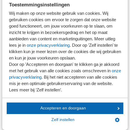
per 1 april 2024 in de praktijkopleiding van kracht zijn
Toestemmingsinstellingen
geworden.
Wij maken op onze website gebruik van cookies. Wij
gebruiken cookies om ervoor te zorgen dat onze website
goed functioneert, om jouw voorkeuren op te slaan, om
FAQ
inzicht te krijgen in bezoekersgedrag en het op maat
aanbieden van content en marketinguitingen. Meer uitleg
De veranderingen aan de praktijkopleidingen staan in de
lees je in
onze privacyverklaring
. Door op ’Zelf instellen’ te
klikken kun je meer lezen over de cookies die wij gebruiken
recent
toegevoegde FAQ-sectie op de website van de
en kun je jouw voorkeuren opslaan.
NBA
.
Door op ’Accepteren en doorgaan' te klikken ga je akkoord
met het gebruik van alle cookies zoals omschreven in
onze
privacyverklaring
. Bij het niet accepteren van alle cookies
Contact
mis je een optimale gebruikerservaring van de website.
Lees meer bij ‘Zelf instellen’.
Heb je vragen of wil je meer informatie over wat de
veranderingen voor jou betekenen? Bel of mail ons via:
Accepteren en doorgaan
SRA-Stagebureau
stagebureau@sra.nl
Zelf instellen
030 656 60 60