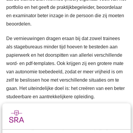
portfolio en het geeft de praktijkbegeleider, beoordelaar
en examinator beter inzage in de persoon die zij moeten
beoordelen.
De vernieuwingen dragen eraan bij dat zowel trainees
als stagebureaus minder tijd hoeven te besteden aan
papierwerk en het doorspitten van allerlei verschillende
word- en pdf-templates. Ook krijgen zij een grotere mate
van autonomie toebedeeld, zodat er meer vrijheid is om
zelf te beslissen hoe met verschillende situaties om te
gaan. Het uiteindelijke doel is: het creëren van een beter
studeerbare en aantrekkelijkere opleiding.
Download de
Informatiegids Praktijkopleidingen MKB en
Assurance
(PDF-versie, maart 2025) op de website van
de NBA die gebaseerd is op de nieuwe wijzigingen die