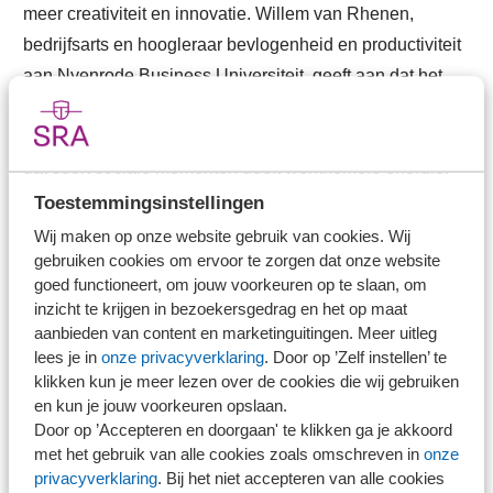
meer creativiteit en innovatie. Willem van Rhenen,
bedrijfsarts en hoogleraar bevlogenheid en productiviteit
aan Nyenrode Business Universiteit, geeft aan dat het
sociale aspect van werk niet onderschat moet worden.
“Het praatje bij het koffieapparaat, gezamenlijk lunchen,
dat soort sociale momenten geeft werknemers energie.”
Toestemmingsinstellingen
Lees het volledige artikel
Wij maken op onze website gebruik van cookies. Wij
gebruiken cookies om ervoor te zorgen dat onze website
goed functioneert, om jouw voorkeuren op te slaan, om
Hoe gaan we hier in de toekomst mee om? SRA-leden
inzicht te krijgen in bezoekersgedrag en het op maat
zijn van harte welkom om hierover met collega-kantoren
aanbieden van content en marketinguitingen. Meer uitleg
lees je in
onze privacyverklaring
. Door op ’Zelf instellen’ te
door te praten tijdens de
gratis sparrensessie
op
klikken kun je meer lezen over de cookies die wij gebruiken
woensdag 14 april.
en kun je jouw voorkeuren opslaan.
Door op ’Accepteren en doorgaan' te klikken ga je akkoord
met het gebruik van alle cookies zoals omschreven in
onze
privacyverklaring
. Bij het niet accepteren van alle cookies