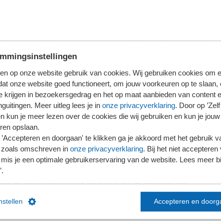
tskeurmerk van SRA, toetst de SRA-kantoren al jaren en
coachend op te treden en te ondersteunen teneinde zo het
missie de piketpalen verplaatst om ervoor te zorgen dat de
 Dick Meester vertellen over de doorontwikkeling.
mmingsinstellingen
en op onze website gebruik van cookies. Wij gebruiken cookies om e
dat onze website goed functioneert, om jouw voorkeuren op te slaan,
te krijgen in bezoekersgedrag en het op maat aanbieden van content 
guitingen. Meer uitleg lees je in
onze privacyverklaring
. Door op ’Zelf 
en kun je meer lezen over de cookies die wij gebruiken en kun je jouw
normering die SRA zelf stelt, maar is ook ingegeven door
ren opslaan.
’Accepteren en doorgaan' te klikken ga je akkoord met het gebruik va
 AFM toetste destijds losse dossiers van de grote
 zoals omschreven in
onze privacyverklaring
. Bij het niet accepteren 
et totale kantoor met boetes tot gevolg. De AFM is
mis je een optimale gebruikerservaring van de website. Lees meer bij
en in feite niet veel anders, met het verschil dat we hierbij
’.
daar de doorontwikkeling waarmee we de opzet en het
l toetsen.''
instellen
Accepteren en doorg