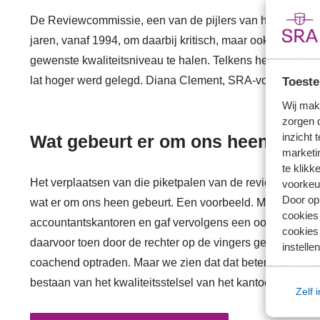
De Reviewcommissie, een van de pijlers van het kwalitei
jaren, vanaf 1994, om daarbij kritisch, maar ook vooral 
gewenste kwaliteitsniveau te halen. Telkens heeft de com
lat hoger werd gelegd. Diana Clement, SRA-voorzitter, en
Toeste
Wij mak
zorgen 
inzicht 
Wat gebeurt er om ons heen?
marketin
te klikk
Het verplaatsen van die piketpalen van de review is een 
voorkeu
Door op 
wat er om ons heen gebeurt. Een voorbeeld. Meester: ''De
cookies
accountantskantoren en gaf vervolgens een oordeel over h
cookies 
daarvoor toen door de rechter op de vingers getikt. Wij ded
instellen
coachend optraden. Maar we zien dat dat beter kan. Van
bestaan van het kwaliteitsstelsel van het kantoor als gehee
Zelf 