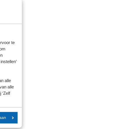
rvoor te
 om
en
instellen’
n alle
van alle
 ‘Zelf
aan