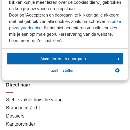
klikken kun je meer lezen over de cookies die wij gebruiken
Dit is maatwerk. Wat bij het ene kantoor effectief is, hoeft
en kun je jouw voorkeuren opslaan.
bij het andere niet effectief te zijn. Elke organisatie heeft
Door op ’Accepteren en doorgaan' te klikken ga je akkoord
immers een eigen identiteit.''
met het gebruik van alle cookies zoals omschreven in
onze
privacyverklaring
. Bij het niet accepteren van alle cookies
mis je een optimale gebruikerservaring van de website.
Download het jaarverslag
Lees meer bij ‘Zelf instellen’.
Accepteren en doorgaan
Zelf instellen
Direct naar
Stel je vaktechnische vraag
Branche in Zicht
Dossiers
Kantoorvinder