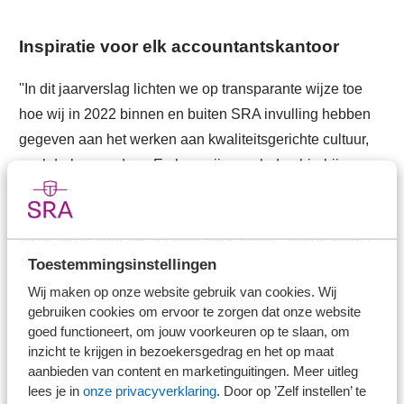
Inspiratie voor elk accountantskantoor
''In dit jaarverslag lichten we op transparante wijze toe
hoe wij in 2022 binnen en buiten SRA invulling hebben
gegeven aan het werken aan kwaliteitsgerichte cultuur,
werkdruk en gedrag. En hoe wij onze leden hierbij
ondersteunen. We zijn trots op wat we gezamenlijk
binnen onze vereniging bereiken en hopen dat het een
inspiratie is voor elk accountantskantoor'', vertelt Wilma
Toestemmingsinstellingen
Hosang, Manager Advies, Strategie & Data bij SRA.
Wij maken op onze website gebruik van cookies. Wij
Vicevoorzitter Roland Ogink benadrukt de noodzakelijke
gebruiken cookies om ervoor te zorgen dat onze website
goed functioneert, om jouw voorkeuren op te slaan, om
aandacht voor kwaliteitsgerichte cultuur. ''Er zijn
inzicht te krijgen in bezoekersgedrag en het op maat
meerdere interventies en combinaties van interventies
aanbieden van content en marketinguitingen. Meer uitleg
mogelijk om te werken aan een kwaliteitsgerichte cultuur.
lees je in
onze privacyverklaring
. Door op ’Zelf instellen’ te