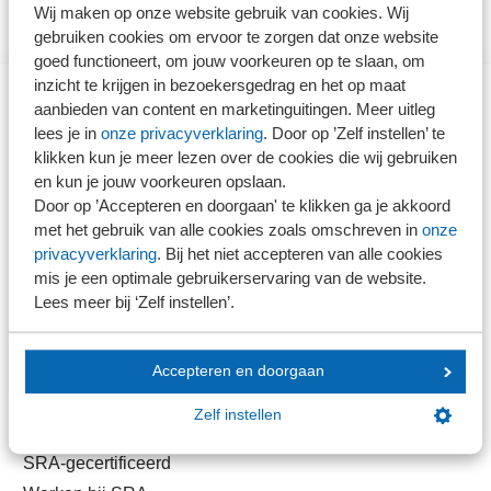
Wij maken op onze website gebruik van cookies. Wij
gebruiken cookies om ervoor te zorgen dat onze website
goed functioneert, om jouw voorkeuren op te slaan, om
inzicht te krijgen in bezoekersgedrag en het op maat
aanbieden van content en marketinguitingen. Meer uitleg
Direct naar
lees je in
onze privacyverklaring
. Door op ’Zelf instellen’ te
klikken kun je meer lezen over de cookies die wij gebruiken
en kun je jouw voorkeuren opslaan.
Stel je vaktechnische vraag
Door op ’Accepteren en doorgaan' te klikken ga je akkoord
Branche in Zicht
met het gebruik van alle cookies zoals omschreven in
onze
Dossiers
privacyverklaring
. Bij het niet accepteren van alle cookies
Kantoorvinder
mis je een optimale gebruikerservaring van de website.
Lees meer bij ‘Zelf instellen’.
Nieuwsbank
Accepteren en doorgaan
Handige links
Zelf instellen
Veilig bestanden delen
SRA-gecertificeerd