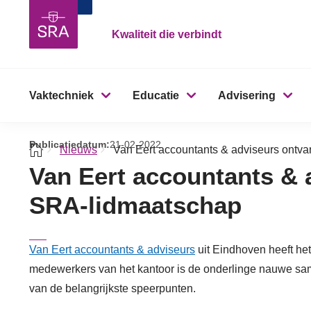
Kwaliteit die verbindt
Vaktechniek
Educatie
Advisering
Publicatiedatum:
21-02-2022
Nieuws
Van Eert accountants & adviseurs ontv
Van Eert accountants & 
SRA-lidmaatschap
Van Eert accountants & adviseurs
uit Eindhoven heeft he
medewerkers van het kantoor is de onderlinge nauwe sa
van de belangrijkste speerpunten.