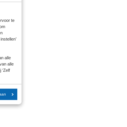
rvoor te
 om
en
instellen’
n alle
van alle
 ‘Zelf
aan