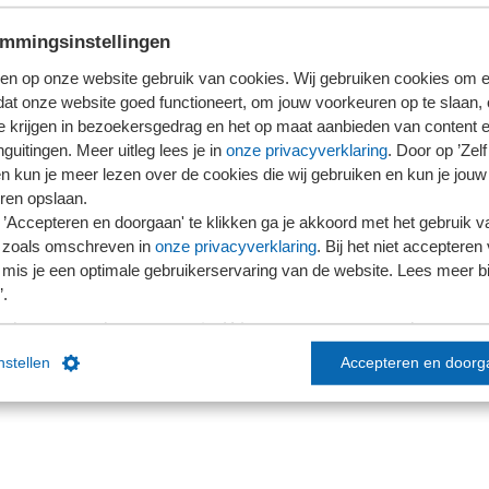
nen ondersteunen. Voor ons leidt deze innovatiegedachte,
mmingsinstellingen
n prettig contact met klanten tot een enorme toegevoegde
en op onze website gebruik van cookies. Wij gebruiken cookies om e
dat onze website goed functioneert, om jouw voorkeuren op te slaan,
te krijgen in bezoekersgedrag en het op maat aanbieden van content 
guitingen. Meer uitleg lees je in
onze privacyverklaring
. Door op ’Zelf 
en kun je meer lezen over de cookies die wij gebruiken en kun je jouw
ren opslaan.
’Accepteren en doorgaan' te klikken ga je akkoord met het gebruik va
 dat SRA bij stakeholders als de Rijksoverheid, AFM en NBA
 zoals omschreven in
onze privacyverklaring
. Bij het niet accepteren 
n bespreekbaar te maken. Van der Pol: "Denk aan de
mis je een optimale gebruikerservaring van de website. Lees meer bij
’.
ander belangrijk punt voor ons is dat SRA regelgeving
aching en werkprogramma’s. Dit zijn onzes inziens zaken
instellen
Accepteren en doorg