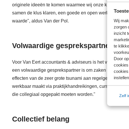
originele ideeën te komen waarmee wij onze klanten kun
Toeste
samen de klus klaren, een goede en open werksfeer en ee
Wij mak
waarde", aldus Van der Pol.
zorgen 
inzicht 
marketin
Volwaardige gesprekspartner
te klikk
voorkeu
Door op 
Voor Van Eert accountants & adviseurs is het van belang
cookies
een volwaardige gesprekspartner is om zaken kenbaar e
cookies 
instellen
effecten van de zeer grote tsunami aan regelgeving. Een 
werkbaar maakt via praktijkhandreikingen, cursussen, co
die collegiaal opgepakt moeten worden."
Zelf 
Collectief belang