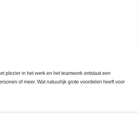
et plezier in het werk en het teamwork ontstaat een
personen of meer. Wat natuurlijk grote voordelen heeft voor
uur dusdanig te innoveren om op creatieve wijze tot meer