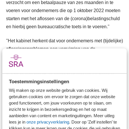
verzocht om een betaalpauze van zes maanden in te
voeren voor ondernemers die op 1 oktober 2022 moeten
starten met het aflossen van de (corona)belastingschuld
en hierbij geen bureaucratische toets in te voeren.''
''Het kabinet herkent dat voor ondernemers met (tijdelijke)
aflossingsproblemen een verruiming van de
betaalpauzemogelijkheid, van drie naar maximaal zes
maanden, kan helpen in deze uitzonderlijke tijden. De
versoepeling van de betalingsregeling zal zo worden
aangepast, dat ondernemers met belastinguitstel
Toestemmingsinstellingen
eenmalig een betaalpauze van maximaal zes maanden
Wij maken op onze website gebruik van cookies. Wij
gebruiken cookies om ervoor te zorgen dat onze website
kunnen krijgen.''
goed functioneert, om jouw voorkeuren op te slaan, om
inzicht te krijgen in bezoekersgedrag en het op maat
''Om hiervoor in aanmerking te komen wordt de
aanbieden van content en marketinguitingen. Meer uitleg
ondernemer gevraagd om een schriftelijk gemotiveerd
lees je in
onze privacyverklaring
. Door op ’Zelf instellen’ te
verzoek in te dienen waaruit aflossingsproblematiek
klikken kun je meer lezen over de cookies die wij gebruiken