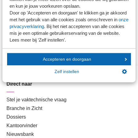
en kun je jouw voorkeuren opslaan.
blijkt. Daarnaast geldt als voorwaarde dat de reguliere
Door op ’Accepteren en doorgaan' te klikken ga je akkoord
betalingsverplichtingen (zoals de maandelijkse afdracht
met het gebruik van alle cookies zoals omschreven in
onze
omzetbelasting en loonheffingen) vanaf 1 april zijn
privacyverklaring
. Bij het niet accepteren van alle cookies
nagekomen.''
mis je een optimale gebruikerservaring van de website.
Lees meer bij ‘Zelf instellen’.
Accepteren en doorgaan
Zelf instellen
Direct naar
Stel je vaktechnische vraag
Branche in Zicht
Dossiers
Kantoorvinder
Nieuwsbank